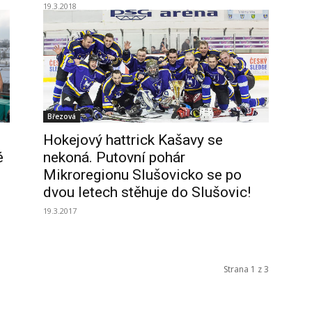
19.3.2018
Březová
Hokejový hattrick Kašavy se
é
nekoná. Putovní pohár
Mikroregionu Slušovicko se po
dvou letech stěhuje do Slušovic!
19.3.2017
Strana 1 z 3