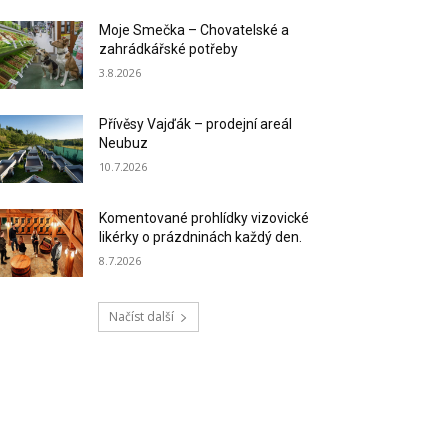
Moje Smečka – Chovatelské a
zahrádkářské potřeby
3.8.2026
Přívěsy Vajďák – prodejní areál
Neubuz
10.7.2026
Komentované prohlídky vizovické
likérky o prázdninách každý den.
8.7.2026
Načíst další