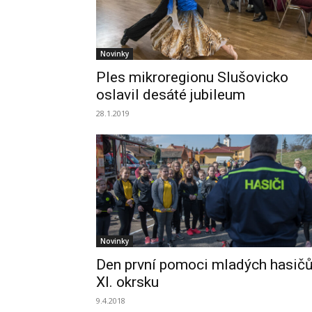
Novinky
Ples mikroregionu Slušovicko
oslavil desáté jubileum
28.1.2019
Novinky
Den první pomoci mladých hasič
XI. okrsku
9.4.2018