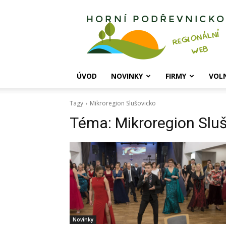
Horní
Podřevnicko
ÚVOD
NOVINKY
FIRMY
VOL
Tagy
Mikroregion Slušovicko
Téma:
Mikroregion Slu
Novinky