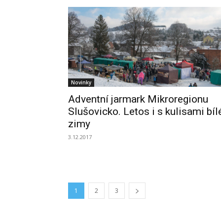
Novinky
Adventní jarmark Mikroregionu
Slušovicko. Letos i s kulisami bíl
zimy
3.12.2017
1
2
3