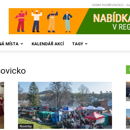
HORNÍ PODŘEVNICKO - in
NÁ MÍSTA
KALENDÁŘ AKCÍ
TAGY
šovicko
Novinky