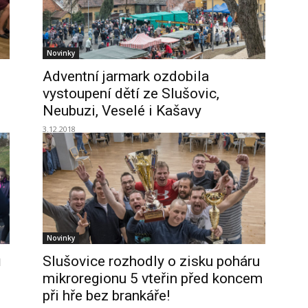
Novinky
Adventní jarmark ozdobila
vystoupení dětí ze Slušovic,
Neubuzi, Veselé i Kašavy
3.12.2018
Novinky
ů
Slušovice rozhodly o zisku poháru
mikroregionu 5 vteřin před koncem
při hře bez brankáře!