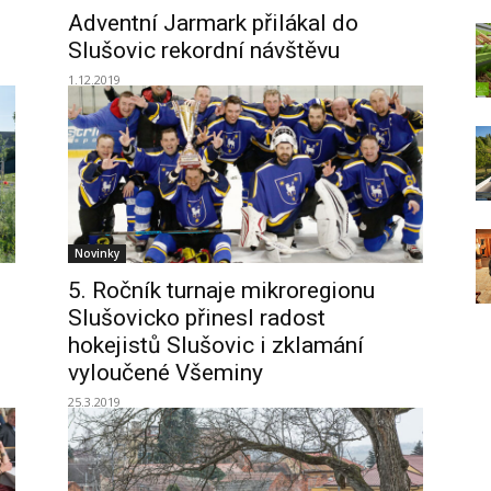
Adventní Jarmark přilákal do
Slušovic rekordní návštěvu
1.12.2019
Novinky
5. Ročník turnaje mikroregionu
Slušovicko přinesl radost
hokejistů Slušovic i zklamání
vyloučené Všeminy
25.3.2019