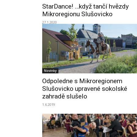
StarDance! …když tančí hvězdy
Mikroregionu Slušovicko
27.1.2020
Novinky
Odpoledne s Mikroregionem
Slušovicko upravené sokolské
zahradě slušelo
1.6.2019