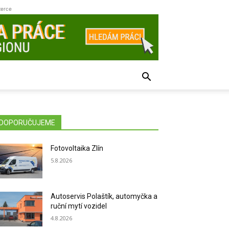
zerce
DOPORUČUJEME
Fotovoltaika Zlín
5.8.2026
Autoservis Polaštík, automyčka a
ruční mytí vozidel
4.8.2026