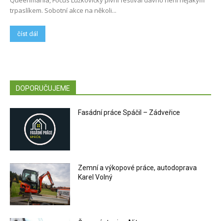
Queenmania, Focus Lužkovický pivní festival dávno není nějakým
trpaslíkem. Sobotní akce na několi...
číst dál
DOPORUČUJEME
Fasádní práce Spáčil – Zádveřice
Zemní a výkopové práce, autodoprava
Karel Volný