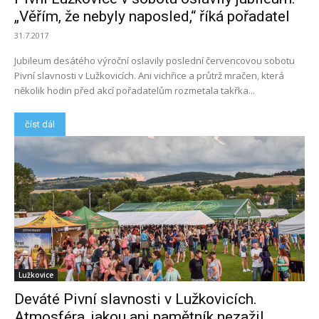
„Věřím, že nebyly naposled,“ říká pořadatel
31.7.2017
Jubileum desátého výroční oslavily poslední červencovou sobotu
Pivní slavnosti v Lužkovicích. Ani vichřice a průtrž mračen, která
několik hodin před akcí pořadatelům rozmetala takřka...
číst dál
Lužkovice
Deváté Pivní slavnosti v Lužkovicích.
Atmosféra, jakou ani pamětník nezažil