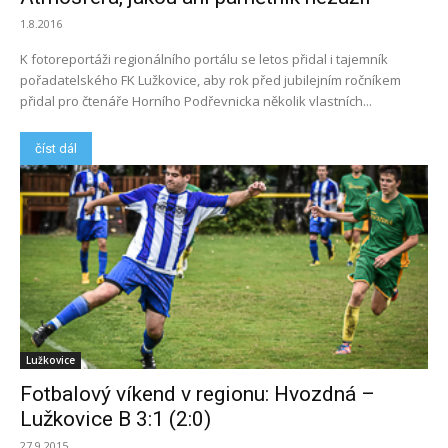
1.8.2016
K fotoreportáži regionálního portálu se letos přidal i tajemník
pořadatelského FK Lužkovice, aby rok před jubilejním ročníkem
přidal pro čtenáře Horního Podřevnicka několik vlastních...
číst dál
Lužkovice
Fotbalový víkend v regionu: Hvozdná –
Lužkovice B 3:1 (2:0)
27.9.2015