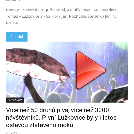
Branky: Hvozdná - 28. Juřík Pavel, 43. Juřík Pavel, 74. Sovadina
Tomáš – Lužkovice B - 65. Holík Jan. Rozhodčí: Štefanko Jan. 15
diváků
číst dál
Lužkovice
Více než 50 druhů piva, více než 3000
návštěvníků. Pivní Lužkovice byly i letos
oslavou zlatavého moku
27.7.2015