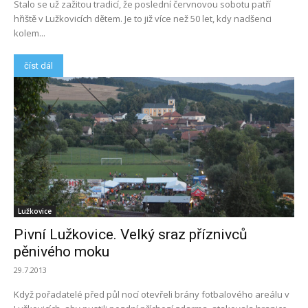
Stalo se už zažitou tradicí, že poslední červnovou sobotu patří
hřiště v Lužkovicích dětem. Je to již více než 50 let, kdy nadšenci
kolem...
číst dál
Lužkovice
Pivní Lužkovice. Velký sraz příznivců
pěnivého moku
29.7.2013
Když pořadatelé před půl nocí otevřeli brány fotbalového areálu v