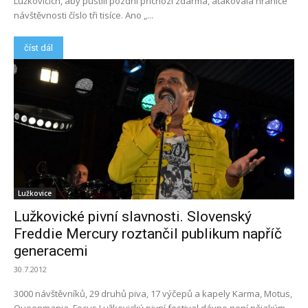
Lužkovicích, aby pustili pozdní příchozí zdarma, atakovala hranice
návštěvnosti číslo tři tisíce. Ano „...
číst dál
Lužkovice
Lužkovické pivní slavnosti. Slovenský
Freddie Mercury roztančil publikum napříč
generacemi
30.7.2012
3000 návštěvníků, 29 druhů piva, 17 výčepů a kapely Karma, Motus,