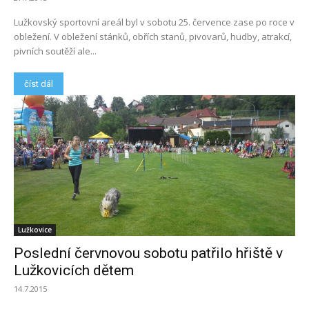
Lužkovský sportovní areál byl v sobotu 25. července zase po roce v
obležení. V obležení stánků, obřích stanů, pivovarů, hudby, atrakcí,
pivních soutěží ale...
číst dál
Lužkovice
Poslední červnovou sobotu patřilo hřiště v
Lužkovicích dětem
14.7.2015