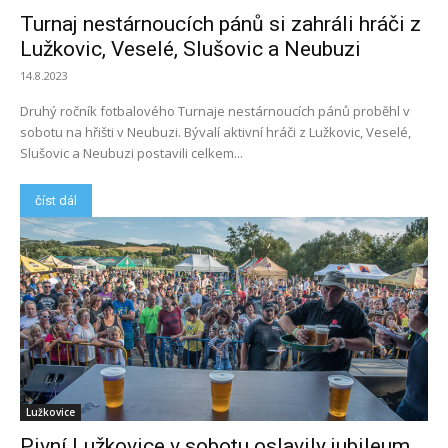
Turnaj nestárnoucích pánů si zahráli hráči z
Lužkovic, Veselé, Slušovic a Neubuzi
14.8.2023
Druhý ročník fotbalového Turnaje nestárnoucích pánů proběhl v
sobotu na hřišti v Neubuzi. Bývalí aktivní hráči z Lužkovic, Veselé,
Slušovic a Neubuzi postavili celkem...
číst dál
Lužkovice
Pivní Lužkovice v sobotu oslavily jubileum.