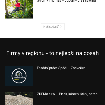
Stromy Thomas – odborný ořez stromů
Načíst další
Firmy v regionu - to nejlepší na dosah
Fasádní práce Spáčil – Zádveřice
ZDEMA s.r.o. – Písek, kámen, štěrk, beton