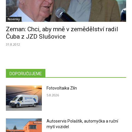
Novinky
Zeman: Chci, aby mně v zemědělství radil
Čuba z JZD Slušovice
31.8.2012
DOPORUČUJEME
Fotovoltaika Zlín
5.8.2026
Autoservis Polaštík, automyčka a ruční
mytí vozidel