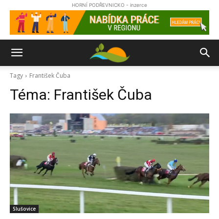
HORNÍ PODŘEVNICKO - inzerce
Tagy
František Čuba
Téma:
František Čuba
Slušovice