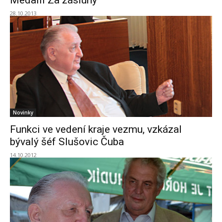
Medaili Za zásluhy
28.10.2013
Novinky
Funkci ve vedení kraje vezmu, vzkázal
bývalý šéf Slušovic Čuba
14.10.2012