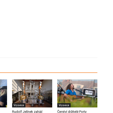
Vizovice
Vizovice
Rudolf Jelínek zahájí
Čerství držitelé Porty