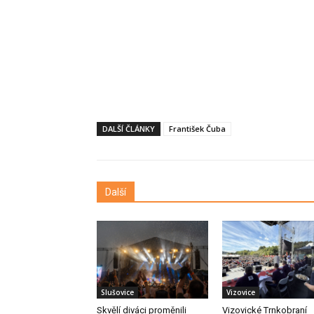
DALŠÍ ČLÁNKY
František Čuba
Další
Slušovice
Vizovice
Skvělí diváci proměnili
Vizovické Trnkobraní