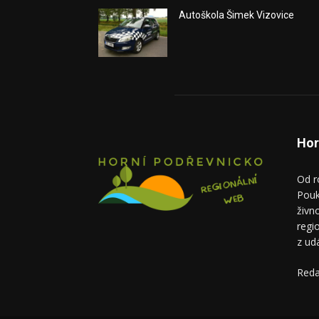
Autoškola Šimek Vizovice
Hor
Od r
Pouk
živn
regi
z ud
Reda