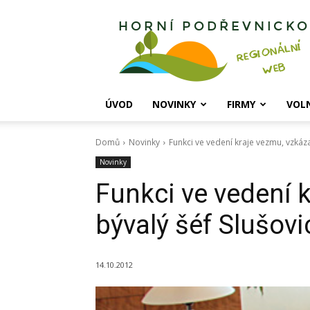
Horní
Podřevnicko
ÚVOD
NOVINKY
FIRMY
VOL
Domů
Novinky
Funkci ve vedení kraje vezmu, vzkáza
Novinky
Funkci ve vedení 
bývalý šéf Slušov
14.10.2012