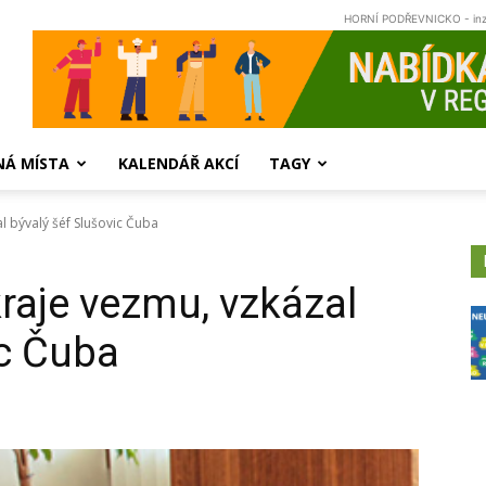
HORNÍ PODŘEVNICKO - in
NÁ MÍSTA
KALENDÁŘ AKCÍ
TAGY
l bývalý šéf Slušovic Čuba
kraje vezmu, vzkázal
ic Čuba