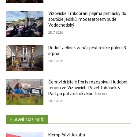
Vizovické Trnkobraní přijímá přihlášky do
soutěže jedlíků, moderátorem bude
Vodochodský
28.7.2026
Rudolf Jelínek zahájí pěstitelské pálení 3.
srpna
28.7.2026
Čerství držitelé Porty rozezpívali Hudební
terasu ve Vizovicích. Pavel Tabásek &
Partyja potvrdili skvělou formu
28.7.2026
HLAVNÍ PARTNEŘI
Klempířství Jakuba