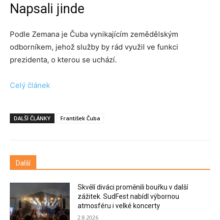
Napsali jinde
Podle Zemana je Čuba vynikajícím zemědělským
odborníkem, jehož služby by rád využil ve funkci
prezidenta, o kterou se uchází.
Celý článek
DALŠÍ ČLÁNKY
František Čuba
Další
Skvělí diváci proměnili bouřku v další
zážitek. SudFest nabídl výbornou
atmosféru i velké koncerty
2.8.2026