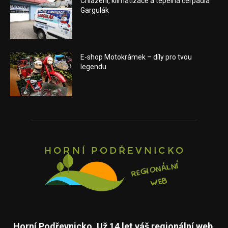
Chlazení, klimatizace a tepelná čerpadla
Gargulák
E-shop Motokrámek – díly pro tvou
legendu
Horní Podřevnicko. Už 14 let váš regionální web.