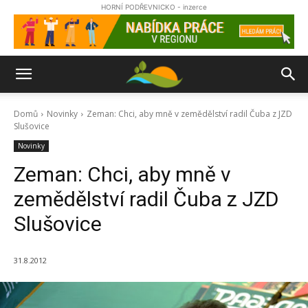
HORNÍ PODŘEVNICKO - inzerce
Domů
Novinky
Zeman: Chci, aby mně v zemědělství radil Čuba z JZD
Slušovice
Novinky
Zeman: Chci, aby mně v
zemědělství radil Čuba z JZD
Slušovice
31.8.2012