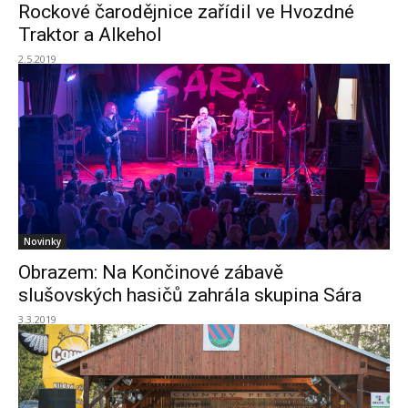
Rockové čarodějnice zařídil ve Hvozdné
Traktor a Alkehol
2.5.2019
Novinky
Obrazem: Na Končinové zábavě
slušovských hasičů zahrála skupina Sára
3.3.2019