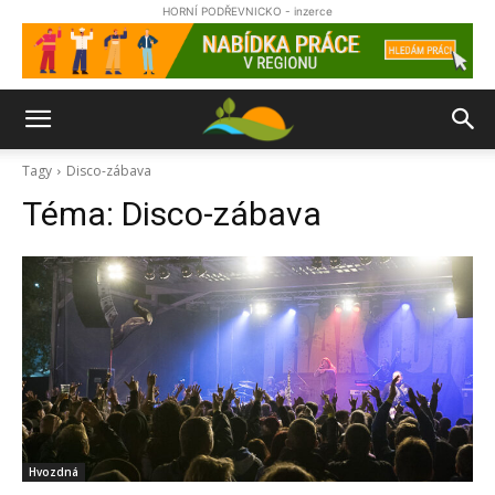
HORNÍ PODŘEVNICKO - inzerce
Tagy
Disco-zábava
Téma:
Disco-zábava
Hvozdná