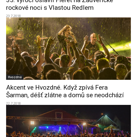
35. výročí oslavil Fleret na Zádveřické
rockové noci s Vlastou Redlem
23.7.2018
Hvozdná
Akcent ve Hvozdné. Když zpívá Fera
Šarman, déšť zlátne a domů se neodchází
22.7.2018