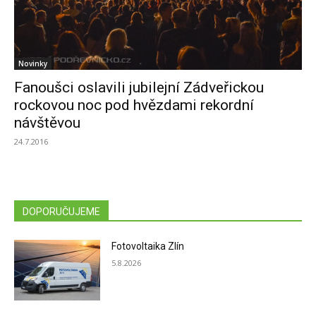
Novinky
Fanoušci oslavili jubilejní Zádveřickou
rockovou noc pod hvězdami rekordní
návštěvou
24.7.2016
DOPORUČUJEME
Fotovoltaika Zlín
5.8.2026