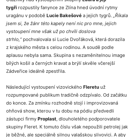
tygři
rozpustily fanynce ze Zlína hned úvodní rytmy
uragánu v podobě
Lucie Bakešové
a jejich tygrů.
„Říkala
jsem si, že žánr této kapely není nic pro mne, jejich
vystoupení mne však už po chvíli doslova
strhlo,“
pochvalovala si Lucie Dvořáková, která dorazila
z krajského města s celou rodinou. A soudě podle
aplausu nebyla sama. Skupina s nezaměnitelnou image
bílých košil a černých kravat a brýlí skvěle včerejší
Zádveřice ideálně zpestřila.
Následující vystoupení vizovického
Fleretu
už
rozpumpované publikum tradičně odzpívalo. Od začátku
do konce. Za zmínku rozhodně stojí i improvizovaná
ohňová show, kterou v tu dobu na pódiu předvedli
zástupci firmy
Proplast
, dlouholetého podporovatele
skupiny Fleret. K tomuto číslu však nepoužili petrolej jak
je běžné, ale speciálně silnou valašskou slivovici. A aby