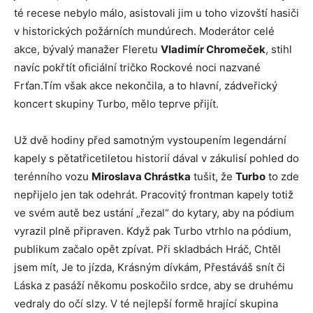
té recese nebylo málo, asistovali jim u toho vizovští hasiči
v historických požárních mundúrech. Moderátor celé
akce, bývalý manažer Fleretu
Vladimír Chromeček
, stihl
navíc pokřtít oficiální tričko Rockové noci nazvané
Frťan.Tím však akce nekončila, a to hlavní, zádveřický
koncert skupiny Turbo, mělo teprve přijít.
Už dvě hodiny před samotným vystoupením legendární
kapely s pětatřicetiletou historií dával v zákulisí pohled do
terénního vozu
Miroslava Chrástka
tušit, že
Turbo
to zde
nepřijelo jen tak odehrát. Pracovitý frontman kapely totiž
ve svém autě bez ustání „řezal“ do kytary, aby na pódium
vyrazil plně připraven. Když pak Turbo vtrhlo na pódium,
publikum začalo opět zpívat. Při skladbách Hráč, Chtěl
jsem mít, Je to jízda, Krásným dívkám, Přestáváš snít či
Láska z pasáží někomu poskočilo srdce, aby se druhému
vedraly do očí slzy. V té nejlepší formě hrající skupina