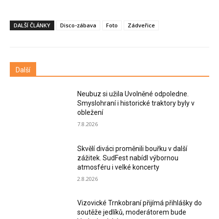
DALŠÍ ČLÁNKY
Disco-zábava
Foto
Zádveřice
Další
Neubuz si užila Uvolněné odpoledne.
Smyslohraní i historické traktory byly v
obležení
7.8.2026
Skvělí diváci proměnili bouřku v další
zážitek. SudFest nabídl výbornou
atmosféru i velké koncerty
2.8.2026
Vizovické Trnkobraní přijímá přihlášky do
soutěže jedlíků, moderátorem bude