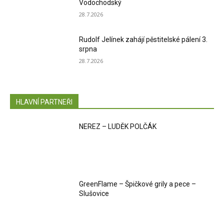
Vodochodský
28.7.2026
Rudolf Jelínek zahájí pěstitelské pálení 3.
srpna
28.7.2026
HLAVNÍ PARTNEŘI
NEREZ – LUDĚK POLČÁK
GreenFlame – Špičkové grily a pece –
Slušovice