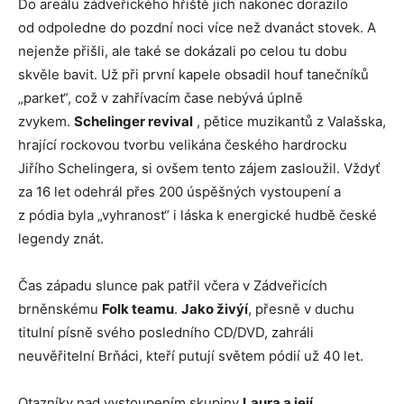
Do areálu zádveřického hřiště jich nakonec dorazilo
od odpoledne do pozdní noci více než dvanáct stovek. A
nejenže přišli, ale také se dokázali po celou tu dobu
skvěle bavit. Už při první kapele obsadil houf tanečníků
„parket“, což v zahřívacím čase nebývá úplně
zvykem.
Schelinger revival
, pětice muzikantů z Valašska,
hrající rockovou tvorbu velikána českého hardrocku
Jiřího Schelingera, si ovšem tento zájem zasloužil. Vždyť
za 16 let odehrál přes 200 úspěšných vystoupení a
z pódia byla „vyhranost“ i láska k energické hudbě české
legendy znát.
Čas západu slunce pak patřil včera v Zádveřicích
brněnskému
Folk teamu
.
Jako živýí
, přesně v duchu
titulní písně svého posledního CD/DVD, zahráli
neuvěřitelní Brňáci, kteří putují světem pódií už 40 let.
Otazníky nad vystoupením skupiny
Laura a její