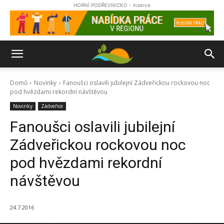
HORNÍ PODŘEVNICKO - inzerce
Domů
Novinky
Fanoušci oslavili jubilejní Zádveřickou rockovou noc
pod hvězdami rekordní návštěvou
Novinky
Zádveřice
Fanoušci oslavili jubilejní
Zádveřickou rockovou noc
pod hvězdami rekordní
návštěvou
24.7.2016