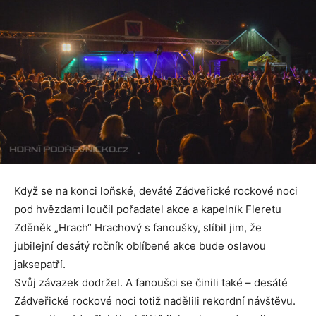
Když se na konci loňské, deváté Zádveřické rockové noci
pod hvězdami loučil pořadatel akce a kapelník Fleretu
Zděněk „Hrach“ Hrachový s fanoušky, slíbil jim, že
jubilejní desátý ročník oblíbené akce bude oslavou
jaksepatří.
Svůj závazek dodržel. A fanoušci se činili také – desáté
Zádveřické rockové noci totiž nadělili rekordní návštěvu.