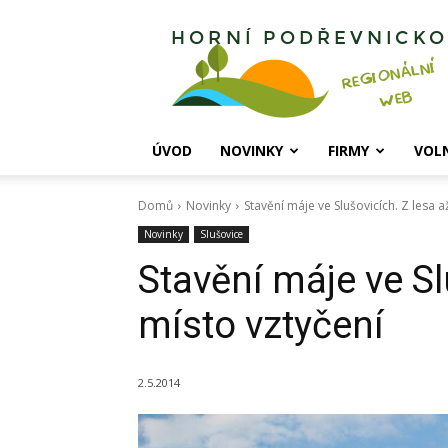
Horní
Podřevnicko
ÚVOD
NOVINKY
FIRMY
VOL
Domů
Novinky
Stavění máje ve Slušovicích. Z lesa a
Novinky
Slušovice
Stavění máje ve Sl
místo vztyčení
2.5.2014