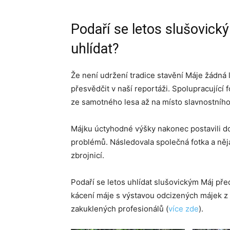
Podaří se letos slušovick
uhlídat?
Že není udržení tradice stavění Máje žádná 
přesvědčit v naší reportáži. Spolupracující
ze samotného lesa až na místo slavnostního
Májku úctyhodné výšky nakonec postavili do
problémů. Následovala společná fotka a něj
zbrojnicí.
Podaří se letos uhlídat slušovickým Máj pře
kácení máje s výstavou odcizených májek z 
zakuklených profesionálů (
více zde
).