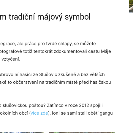
ým tradiční májový symbol
legrace, ale práce pro tvrdé chlapy, se můžete
 fotografové totiž tentokrát zdokumentovali cestu Máje
 vztyčení.
brovolní hasiči ze Slušovic zkušeně a bez větších
aké to občerstvení na tradičním místě před hasičskou
d slušovickou poštou? Zatímco v roce 2012 spojili
okolních obcí (
více zde
), loni se sami stali obětí gangu