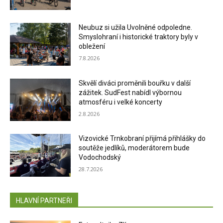
Neubuz si užila Uvolněné odpoledne.
Smyslohraní i historické traktory byly v
obležení
7.8.2026
Skvělí diváci proměnili bouřku v další
zážitek. SudFest nabídl výbornou
atmosféru i velké koncerty
2.8.2026
Vizovické Trnkobraní přijímá přihlášky do
soutěže jedlíků, moderátorem bude
Vodochodský
28.7.2026
HLAVNÍ PARTNEŘI