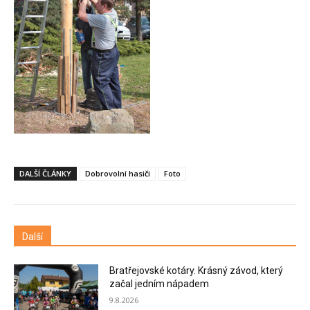
DALŠÍ ČLÁNKY
Dobrovolní hasiči
Foto
Další
Bratřejovské kotáry. Krásný závod, který
začal jedním nápadem
9.8.2026