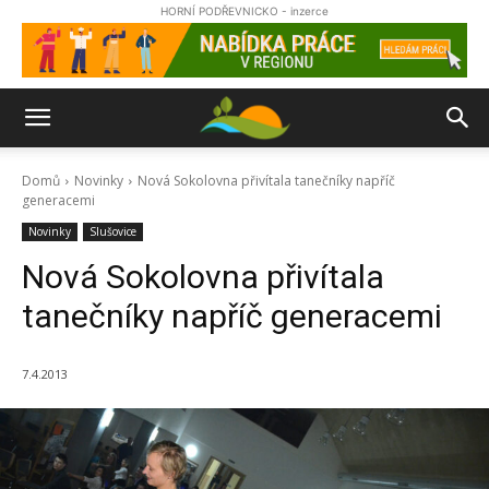
HORNÍ PODŘEVNICKO - inzerce
Domů
Novinky
Nová Sokolovna přivítala tanečníky napříč
generacemi
Novinky
Slušovice
Nová Sokolovna přivítala
tanečníky napříč generacemi
7.4.2013