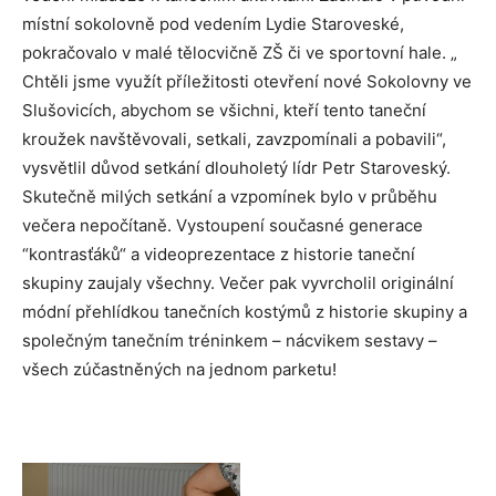
místní sokolovně pod vedením Lydie Staroveské,
pokračovalo v malé tělocvičně ZŠ či ve sportovní hale. „
Chtěli jsme využít příležitosti otevření nové Sokolovny ve
Slušovicích, abychom se všichni, kteří tento taneční
kroužek navštěvovali, setkali, zavzpomínali a pobavili“,
vysvětlil důvod setkání dlouholetý lídr Petr Staroveský.
Skutečně milých setkání a vzpomínek bylo v průběhu
večera nepočítaně. Vystoupení současné generace
“kontrasťáků“ a videoprezentace z historie taneční
skupiny zaujaly všechny. Večer pak vyvrcholil originální
módní přehlídkou tanečních kostýmů z historie skupiny a
společným tanečním tréninkem – nácvikem sestavy –
všech zúčastněných na jednom parketu!