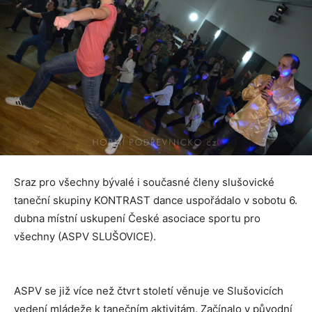
Sraz pro všechny bývalé i současné členy slušovické
taneční skupiny KONTRAST dance uspořádalo v sobotu 6.
dubna místní uskupení České asociace sportu pro
všechny (ASPV SLUŠOVICE).
ASPV se již více než čtvrt století věnuje ve Slušovicích
vedení mládeže k tanečním aktivitám. Začínalo v původní