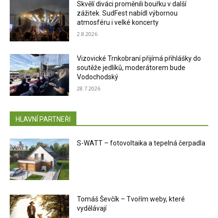
Skvělí diváci proměnili bouřku v další
zážitek. SudFest nabídl výbornou
atmosféru i velké koncerty
2.8.2026
Vizovické Trnkobraní přijímá přihlášky do
soutěže jedlíků, moderátorem bude
Vodochodský
28.7.2026
HLAVNÍ PARTNEŘI
S-WATT – fotovoltaika a tepelná čerpadla
Tomáš Ševčík – Tvořím weby, které
vydělávají