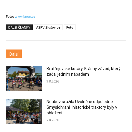
Foto:
www.jaron.cz
DALŠÍ ČLÁNKY
ASPV Slušovice
Foto
Další
Bratřejovské kotáry. Krásný závod, který
začal jedním nápadem
9.8.2026
Neubuz si užila Uvolněné odpoledne.
Smyslohraní i historické traktory byly v
obležení
7.8.2026