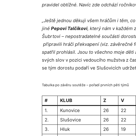
pravidel obtížné. Navíc zde odchází ročníkov
„Ještě jednou děkuji všem hráčům i těm, co
jiné
Pepovi Talčíkovi
, který nám v každém z
Šubrtovi – nepostradatelné součásti doros
připravili hráči překvapení (viz. závěrečné f
spatřil prohlásil. Jsou to všechno moje děti
svých slov v pozici vedoucího mužstva z ča
se tým dorostu podaří ve Slušovicích udrže
Tabulka po závěru soutěže – pořadí prvních pěti týmů
#
KLUB
Z
V
1.
Kunovice
26
22
2.
Slušovice
26
22
3.
Hluk
26
19