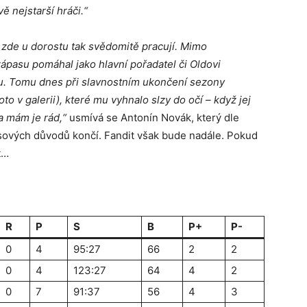
ě nejstarší hráči.“
 zde u dorostu tak svědomitě pracují. Mimo
ápasu pomáhal jako hlavní pořadatel či Oldovi
tu. Tomu dnes při slavnostním ukončení sezony
oto v galerii), které mu vyhnalo slzy do očí – když jej
 a mám je rád,“
usmívá se Antonín Novák, který dle
sových důvodů končí. Fandit však bude nadále. Pokud
t…
R
P
S
B
P+
P-
0
4
95:27
66
2
2
0
4
123:27
64
4
2
0
7
91:37
56
4
3