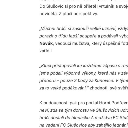
Do Slušovic si pro ně přiletěl vrtulník a svoj
neviděla. Z ptačí perspektivy.
„Všichni hráči si zaslouží velké uznání, vžd
porazit o třídu lepší soupeře a podávali výb
Novák
, vedoucí mužstva, který úspěšné fot
zařídil.
„Kluci přistupovali ke každému zápasu s r
jsme podali výborné výkony, které nás v zá
přeboru – pouze 2 body za Kunovice. V týmu 
za to velké poděkování,“
zhodnotil své svě
K budoucnosti pak pro portál Horní Podřev
neví, zda se tým dorostu ve Slušovicích udr
hráči dostali do hledáčku A mužstva FC Slušo
na vedení FC Slušovice aby zahájilo jednání