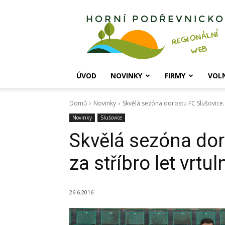
Horní
Podřevnicko
ÚVOD
NOVINKY
FIRMY
VOL
Domů
Novinky
Skvělá sezóna dorostu FC Slušovice. 
Novinky
Slušovice
Skvělá sezóna dor
za stříbro let vrt
26.6.2016