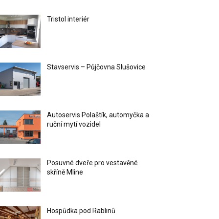
Tristol interiér
Stavservis – Půjčovna Slušovice
Autoservis Polaštík, automyčka a
ruční mytí vozidel
Posuvné dveře pro vestavěné
skříně Mline
Hospůdka pod Rablinů