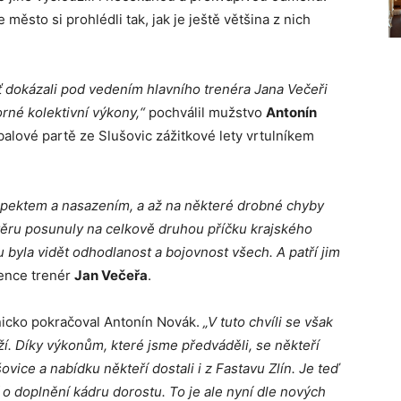
e město si prohlédli tak, jak je ještě většina z nich
yť dokázali pod vedením hlavního trenéra Jana Večeři
orné kolektivní výkony,“
pochválil mužstvo
Antonín
balové partě ze Slušovic zážitkové lety vrtulníkem
espektem a nasazením, a až na některé drobné chyby
věru posunuly na celkově druhou příčku krajského
byla vidět odhodlanost a bojovnost všech. A patří jim
řence trenér
Jan Večeřa
.
nicko pokračoval Antonín Novák.
„V tuto chvíli se však
ží. Díky výkonům, které jsme předváděli, se někteří
vice a nabídku někteří dostali i z Fastavu Zlín. Je teď
 o doplnění kádru dorostu. To je ale nyní dle nových