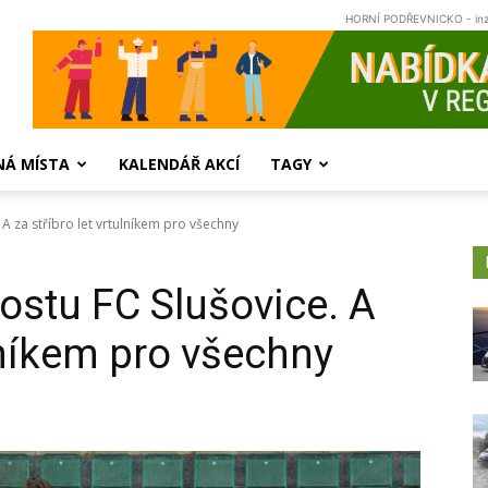
HORNÍ PODŘEVNICKO - in
NÁ MÍSTA
KALENDÁŘ AKCÍ
TAGY
A za stříbro let vrtulníkem pro všechny
ostu FC Slušovice. A
ulníkem pro všechny