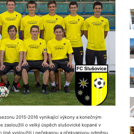
 sezonu 2015-2016 vynikající výkony a konečným
 zasloužili o velký úspěch slušovické kopané v
o jiné vysloužili i nečekanou a překvapivou odměnu.