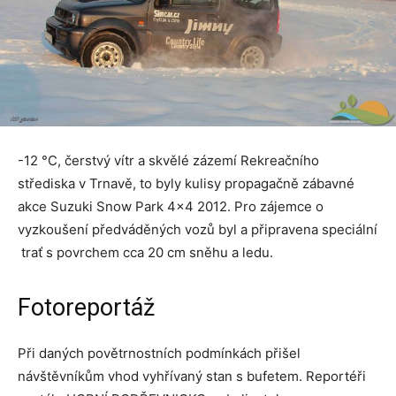
-12 °C, čerstvý vítr a skvělé zázemí Rekreačního
střediska v Trnavě, to byly kulisy propagačně zábavné
akce Suzuki Snow Park 4×4 2012. Pro zájemce o
vyzkoušení předváděných vozů byl a připravena speciální
trať s povrchem cca 20 cm sněhu a ledu.
Fotoreportáž
Při daných povětrnostních podmínkách přišel
návštěvníkům vhod vyhřívaný stan s bufetem. Reportéři