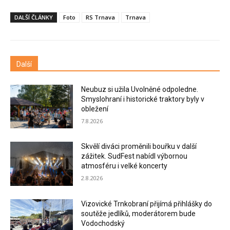
DALŠÍ ČLÁNKY
Foto
RS Trnava
Trnava
Další
Neubuz si užila Uvolněné odpoledne.
Smyslohraní i historické traktory byly v
obležení
7.8.2026
Skvělí diváci proměnili bouřku v další
zážitek. SudFest nabídl výbornou
atmosféru i velké koncerty
2.8.2026
Vizovické Trnkobraní přijímá přihlášky do
soutěže jedlíků, moderátorem bude
Vodochodský