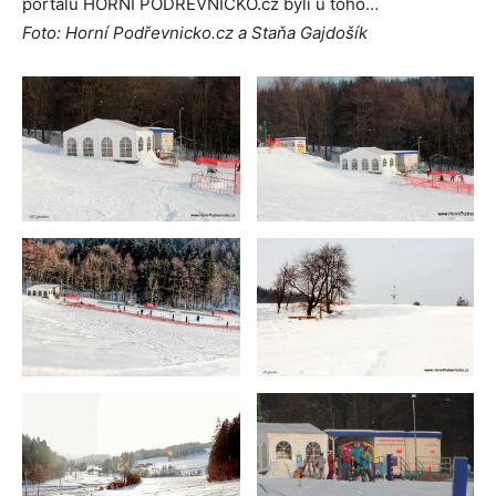
portálu HORNÍ PODŘEVNICKO.cz byli u toho…
Foto: Horní Podřevnicko.cz a Staňa Gajdošík