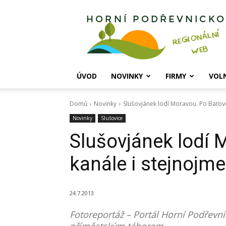
Horní
Podřevnicko
ÚVOD
NOVINKY
FIRMY
VOL
Domů
Novinky
Slušovjánek lodí Moravou. Po Baťov
Novinky
Slušovice
Slušovjánek lodí 
kanále i stejnojm
24.7.2013
Fotoreportáž – Portál Horní Podřevni