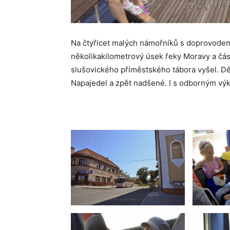
Na čtyřicet malých námořníků s doprovodem
několikakilometrový úsek řeky Moravy a čás
slušovického příměstského tábora vyšel. Dě
Napajedel a zpět nadšené. I s odborným vý