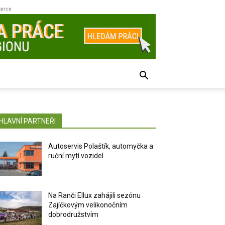
zerce
HLAVNÍ PARTNEŘI
Autoservis Polaštík, automyčka a
ruční mytí vozidel
Na Ranči Ellux zahájili sezónu
Zajíčkovým velikonočním
dobrodružstvím