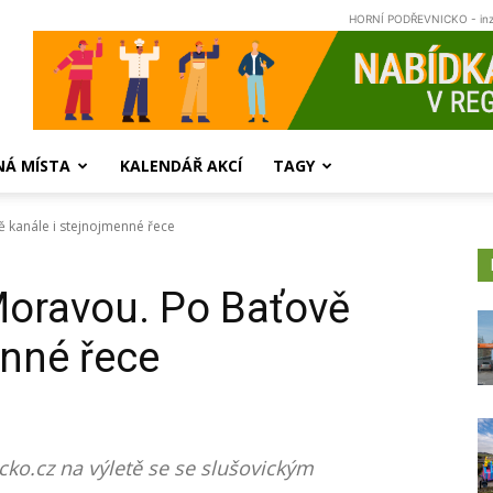
HORNÍ PODŘEVNICKO - in
NÁ MÍSTA
KALENDÁŘ AKCÍ
TAGY
ě kanále i stejnojmenné řece
Moravou. Po Baťově
enné řece
cko.cz na výletě se se slušovickým