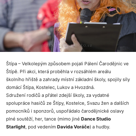
Štípa – Velkolepým způsobem pojali Pálení Čarodějnic ve
Štípě. Při akci, která proběhla v rozsáhlém areálu
školního hřiště a zahrady místní základní školy, spojily síly
domácí Štípa, Kostelec, Lukov a Hvozdná.
Sdružení rodičů a přátel zdejší školy, za vydatné
spolupráce hasičů ze Štípy, Kostelce, Svazu žen a dalších
pomocníků i sponzorů, uspořádalo čarodějnické oslavy
plné soutěží, her, tance (mimo jiné
Dance Studio
Starlight
, pod vedením
Davida Voráče
) a hudby.