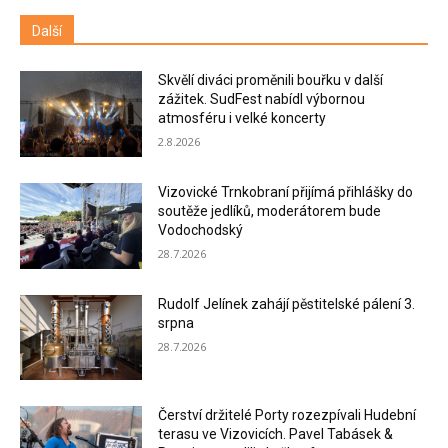
Další
Skvělí diváci proměnili bouřku v další
zážitek. SudFest nabídl výbornou
atmosféru i velké koncerty
2.8.2026
Vizovické Trnkobraní přijímá přihlášky do
soutěže jedlíků, moderátorem bude
Vodochodský
28.7.2026
Rudolf Jelínek zahájí pěstitelské pálení 3.
srpna
28.7.2026
Čerství držitelé Porty rozezpívali Hudební
terasu ve Vizovicích. Pavel Tabásek &