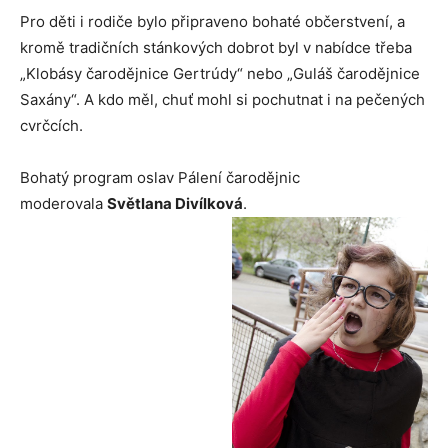
Pro děti i rodiče bylo připraveno bohaté občerstvení, a
kromě tradičních stánkových dobrot byl v nabídce třeba
„Klobásy čarodějnice Gertrúdy“ nebo „Guláš čarodějnice
Saxány“. A kdo měl, chuť mohl si pochutnat i na pečených
cvrčcích.
Bohatý program oslav Pálení čarodějnic
moderovala
Světlana Divílková
.