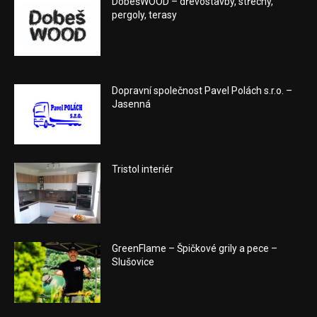
DobešWOOD – dřevostavby, střechy,
pergoly, terasy
Dopravní společnost Pavel Polách s.r.o. –
Jasenná
Tristol interiér
GreenFlame – Špičkové grily a pece –
Slušovice