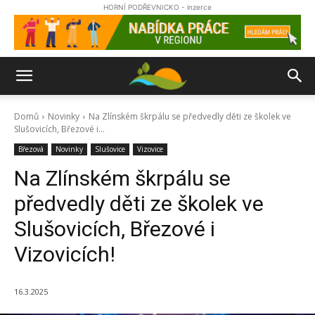
HORNÍ PODŘEVNICKO - inzerce
Domů
Novinky
Na Zlínském škrpálu se předvedly děti ze školek ve
Slušovicích, Březové i...
Březová
Novinky
Slušovice
Vizovice
Na Zlínském škrpálu se
předvedly děti ze školek ve
Slušovicích, Březové i
Vizovicích!
16.3.2025