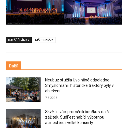
DALŠÍ ČLÁNKY
MŠ Sluníčko
Další
Neubuz si užila Uvolněné odpoledne.
Smyslohraní i historické traktory byly v
obležení
7.8.2026
Skvělí diváci proměnili bouřku v další
zážitek. SudFest nabídl výbornou
atmosféru i velké koncerty