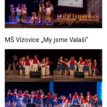
MŠ Vizovice „My jsme Valaši“