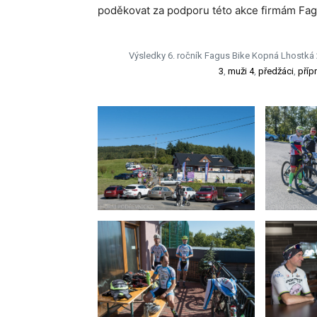
poděkovat za podporu této akce firmám Fagu
Výsledky 6. ročník Fagus Bike Kopná Lhostká
3
,
muži 4
,
předžáci
,
příp