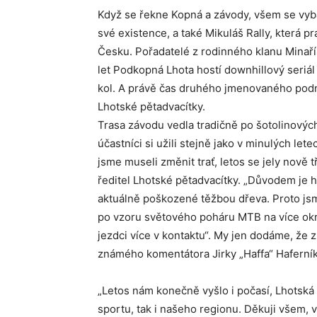
Když se řekne Kopná a závody, všem se vybaví 
své existence, a také Mikuláš Rally, která p
Česku. Pořadatelé z rodinného klanu Minaříků
let Podkopná Lhota hostí downhillový seriá
kol. A právě čas druhého jmenovaného podnik
Lhotské pětadvacítky.
Trasa závodu vedla tradičně po šotolinový
účastníci si užili stejně jako v minulých le
jsme museli změnit trať, letos se jely nově 
ředitel Lhotské pětadvacítky. „Důvodem je h
aktuálně poškozené těžbou dřeva. Proto jsme 
po vzoru světového poháru MTB na více okruhů
jezdci více v kontaktu“. My jen dodáme, že 
známého komentátora Jirky „Haffa“ Haferní
„Letos nám konečně vyšlo i počasí, Lhotská 
sportu, tak i našeho regionu. Děkuji všem,