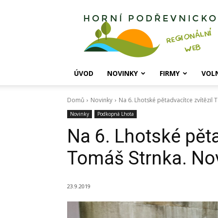
Horní
Podřevnicko
ÚVOD
NOVINKY
FIRMY
VOL
Domů
Novinky
Na 6. Lhotské pětadvacítce zvítězil
Novinky
Podkopná Lhota
Na 6. Lhotské pěta
Tomáš Strnka. Nov
23.9.2019