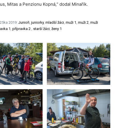
s, Mitas a Penzionu Kopná,“ dodal Minařík.
 25ka 2019:
Junioři
,
juniorky
,
mladší žáci
,
muži 1
,
muži 2
,
muži
ravka 1
,
přípravka 2
,
starší žáci
,
ženy 1