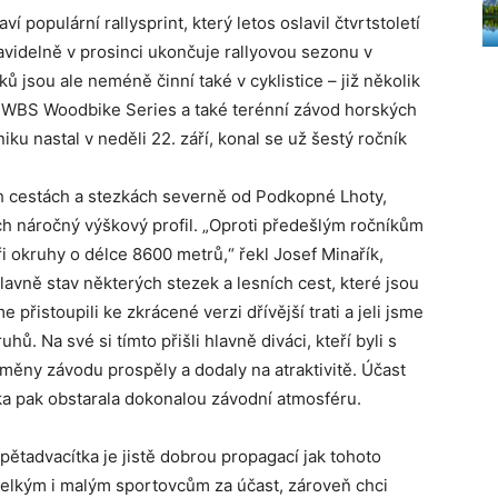
populární rallysprint, který letos oslavil čtvrtstoletí
ravidelně v prosinci ukončuje rallyovou sezonu v
 jsou ale neméně činní také v cyklistice – již několik
l WBS Woodbike Series a také terénní závod horských
u nastal v neděli 22. září, konal se už šestý ročník
ch cestách a stezkách severně od Podkopné Lhoty,
tech náročný výškový profil. „Oproti předešlým ročníkům
tři okruhy o délce 8600 metrů,“ řekl Josef Minařík,
lavně stav některých stezek a lesních cest, které jsou
přistoupili ke zkrácené verzi dřívější trati a jeli jsme
. Na své si tímto přišli hlavně diváci, kteří byli s
změny závodu prospěly a dodaly na atraktivitě. Účast
ka pak obstarala dokonalou závodní atmosféru.
pětadvacítka je jistě dobrou propagací jak tohoto
 velkým i malým sportovcům za účast, zároveň chci