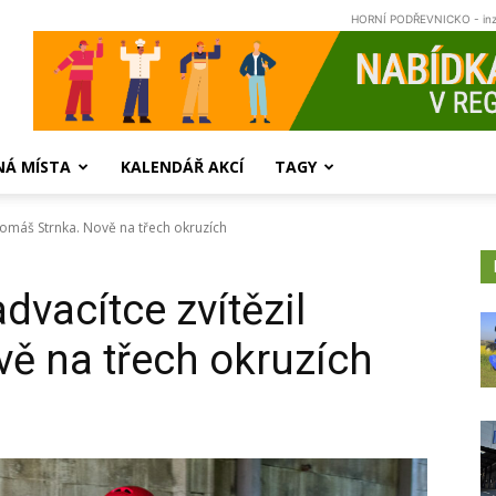
HORNÍ PODŘEVNICKO - in
NÁ MÍSTA
KALENDÁŘ AKCÍ
TAGY
 Tomáš Strnka. Nově na třech okruzích
dvacítce zvítězil
ě na třech okruzích