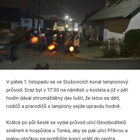
V pátek 1. listopadu se ve Slušovicích konal lampionový
průvod. Sraz byl v 17:30 na náměstí u kostela a již v pět
hodin dával shromážděný dav tušit, že letos se dětí,
rodičů a prarodičů s lampiony sejde opravdu hodně.
Krátce po půl šesté se vydal průvod ulicí Osvoboditelů
směrem k hospůdce u Tonka, aby se pak ulicí Příkrou a
malou otočkou na protějším kopci vrátil do centra