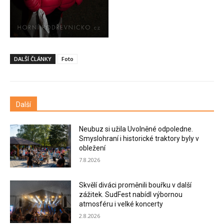
DALŠÍ ČLÁNKY
Foto
Další
Neubuz si užila Uvolněné odpoledne.
Smyslohraní i historické traktory byly v
obležení
7.8.2026
Skvělí diváci proměnili bouřku v další
zážitek. SudFest nabídl výbornou
atmosféru i velké koncerty
2.8.2026