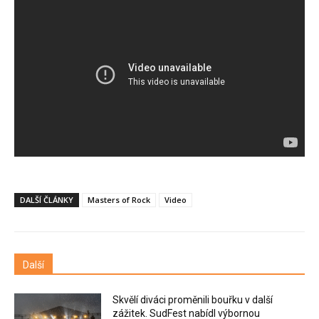
DALŠÍ ČLÁNKY
Masters of Rock
Video
Další
Skvělí diváci proměnili bouřku v další
zážitek. SudFest nabídl výbornou