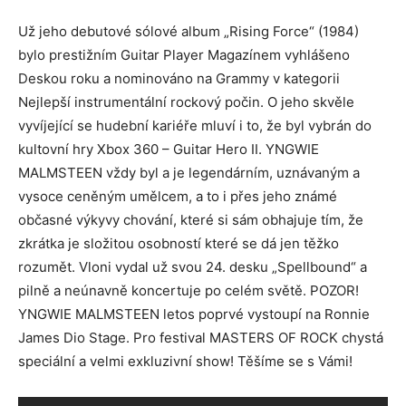
Už jeho debutové sólové album „Rising Force“ (1984)
bylo prestižním Guitar Player Magazínem vyhlášeno
Deskou roku a nominováno na Grammy v kategorii
Nejlepší instrumentální rockový počin. O jeho skvěle
vyvíjející se hudební kariéře mluví i to, že byl vybrán do
kultovní hry Xbox 360 – Guitar Hero II. YNGWIE
MALMSTEEN vždy byl a je legendárním, uznávaným a
vysoce ceněným umělcem, a to i přes jeho známé
občasné výkyvy chování, které si sám obhajuje tím, že
zkrátka je složitou osobností které se dá jen těžko
rozumět. Vloni vydal už svou 24. desku „Spellbound“ a
pilně a neúnavně koncertuje po celém světě. POZOR!
YNGWIE MALMSTEEN letos poprvé vystoupí na Ronnie
James Dio Stage. Pro festival MASTERS OF ROCK chystá
speciální a velmi exkluzivní show! Těšíme se s Vámi!