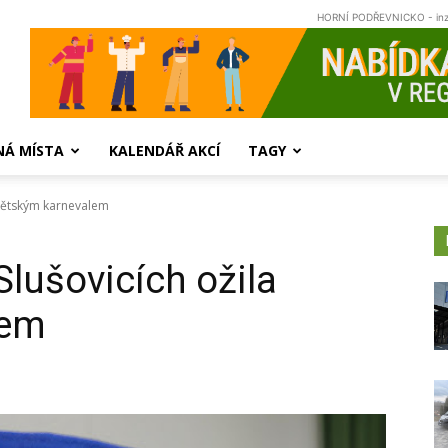
HORNÍ PODŘEVNICKO - in
NÁ MÍSTA
KALENDÁŘ AKCÍ
TAGY
 Dětským karnevalem
Slušovicích ožila
lem