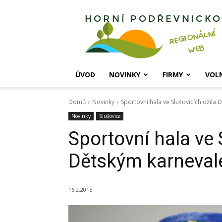
Horní
Podřevnicko
ÚVOD
NOVINKY
FIRMY
VOL
Domů
Novinky
Sportovní hala ve Slušovicích ožila
Novinky
Slušovice
Sportovní hala ve 
Dětským karneva
16.2.2015