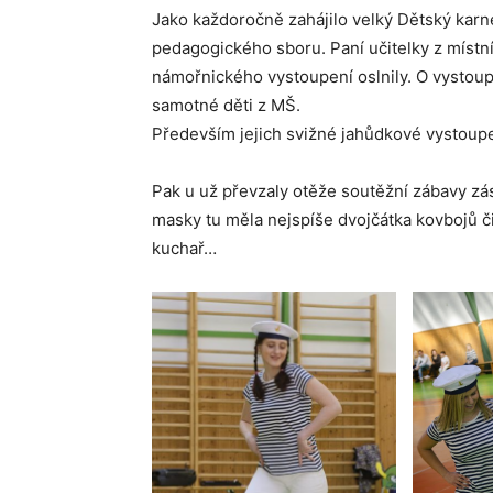
Jako každoročně zahájilo velký Dětský karn
pedagogického sboru. Paní učitelky z místní
námořnického vystoupení oslnily. O vystoup
samotné děti z MŠ.
Především jejich svižné jahůdkové vystoupen
Pak u už převzaly otěže soutěžní zábavy zá
masky tu měla nejspíše dvojčátka kovbojů či 
kuchař…