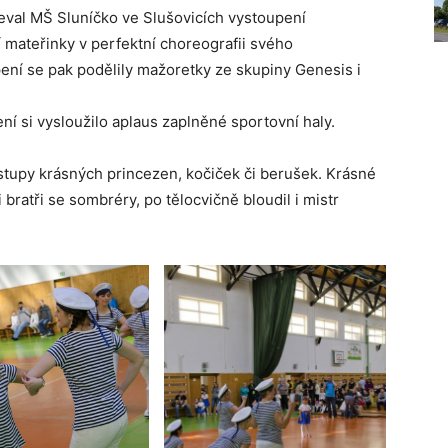
eval MŠ Sluníčko ve Slušovicích vystoupení
 mateřinky v perfektní choreografii svého
ení se pak podělily mažoretky ze skupiny Genesis i
í si vysloužilo aplaus zaplněné sportovní haly.
stupy krásných princezen, kočiček či berušek. Krásné
bratři se sombréry, po tělocvičně bloudil i mistr