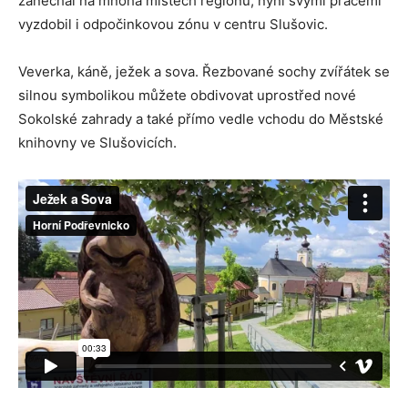
zanechal na mnoha místech regionu, nyní svými pracemi
vyzdobil i odpočinkovou zónu v centru Slušovic.
Veverka, káně, ježek a sova. Řezbované sochy zvířátek se
silnou symbolikou můžete obdivovat uprostřed nové
Sokolské zahrady a také přímo vedle vchodu do Městské
knihovny ve Slušovicích.