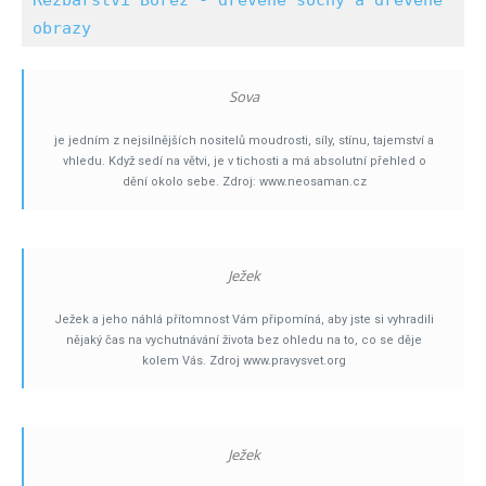
obrazy
Sova
je jedním z nejsilnějších nositelů moudrosti, síly, stínu, tajemství a
vhledu. Když sedí na větvi, je v tichosti a má absolutní přehled o
dění okolo sebe. Zdroj: www.neosaman.cz
Ježek
Ježek a jeho náhlá přítomnost Vám připomíná, aby jste si vyhradili
nějaký čas na vychutnávání života bez ohledu na to, co se děje
kolem Vás. Zdroj www.pravysvet.org
Ježek