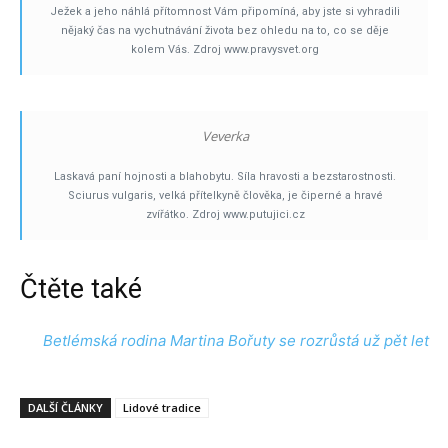
Ježek a jeho náhlá přítomnost Vám připomíná, aby jste si vyhradili
nějaký čas na vychutnávání života bez ohledu na to, co se děje
kolem Vás. Zdroj www.pravysvet.org
Veverka
Laskavá paní hojnosti a blahobytu. Síla hravosti a bezstarostnosti.
Sciurus vulgaris, velká přítelkyně člověka, je čiperné a hravé
zvířátko. Zdroj www.putujici.cz
Čtěte také
Betlémská rodina Martina Bořuty se rozrůstá už pět let
DALŠÍ ČLÁNKY
Lidové tradice