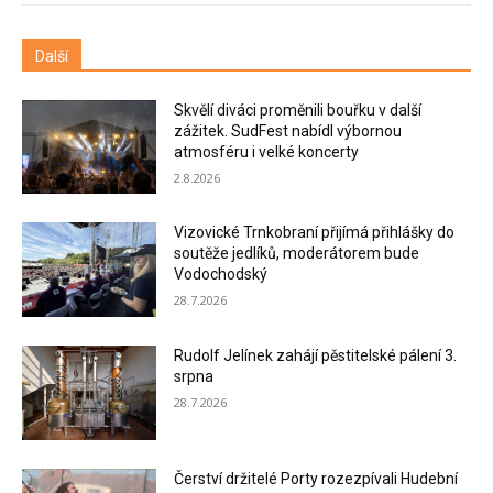
Další
Skvělí diváci proměnili bouřku v další
zážitek. SudFest nabídl výbornou
atmosféru i velké koncerty
2.8.2026
Vizovické Trnkobraní přijímá přihlášky do
soutěže jedlíků, moderátorem bude
Vodochodský
28.7.2026
Rudolf Jelínek zahájí pěstitelské pálení 3.
srpna
28.7.2026
Čerství držitelé Porty rozezpívali Hudební