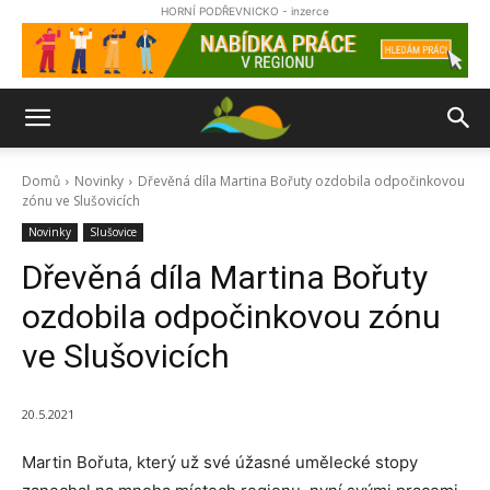
HORNÍ PODŘEVNICKO - inzerce
Domů
Novinky
Dřevěná díla Martina Bořuty ozdobila odpočinkovou
zónu ve Slušovicích
Novinky
Slušovice
Dřevěná díla Martina Bořuty
ozdobila odpočinkovou zónu
ve Slušovicích
20.5.2021
Martin Bořuta, který už své úžasné umělecké stopy