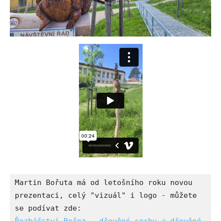
Martin Bořuta má od letošního roku novou 
prezentaci, celý "vizuál" i logo - můžete 
Řezbářství Bořez - dřevěné sochy a dřevěné 