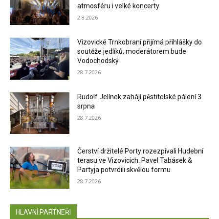
atmosféru i velké koncerty
2.8.2026
Vizovické Trnkobraní přijímá přihlášky do
soutěže jedlíků, moderátorem bude
Vodochodský
28.7.2026
Rudolf Jelínek zahájí pěstitelské pálení 3.
srpna
28.7.2026
Čerství držitelé Porty rozezpívali Hudební
terasu ve Vizovicích. Pavel Tabásek &
Partyja potvrdili skvělou formu
28.7.2026
HLAVNÍ PARTNEŘI