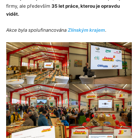
firmy, ale především
35 let práce, kterou je opravdu
vidět.
Akce byla spolufinancována
Zlínským krajem
.