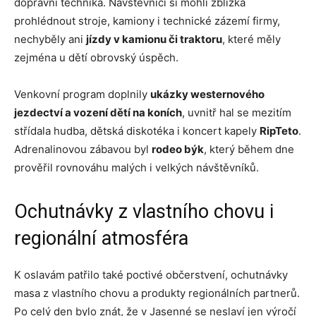
dopravní technika. Návštěvníci si mohli zblízka
prohlédnout stroje, kamiony i technické zázemí firmy,
nechyběly ani
jízdy v kamionu či traktoru
, které měly
zejména u dětí obrovský úspěch.
Venkovní program doplnily
ukázky westernového
jezdectví a vození dětí na koních
, uvnitř hal se mezitím
střídala hudba, dětská diskotéka i koncert kapely
RipTeto
.
Adrenalinovou zábavou byl
rodeo býk
, který během dne
prověřil rovnováhu malých i velkých návštěvníků.
Ochutnávky z vlastního chovu i
regionální atmosféra
K oslavám patřilo také poctivé občerstvení, ochutnávky
masa z vlastního chovu a produkty regionálních partnerů.
Po celý den bylo znát, že v Jasenné se neslaví jen výročí