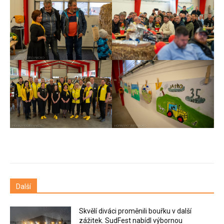
Další
Skvělí diváci proměnili bouřku v další
zážitek. SudFest nabídl výbornou