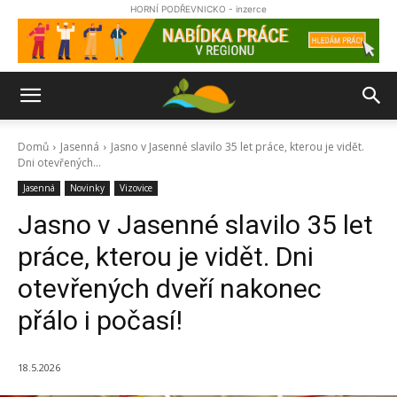
HORNÍ PODŘEVNICKO - inzerce
Domů
Jasenná
Jasno v Jasenné slavilo 35 let práce, kterou je vidět.
Dni otevřených...
Jasenná
Novinky
Vizovice
Jasno v Jasenné slavilo 35 let
práce, kterou je vidět. Dni
otevřených dveří nakonec
přálo i počasí!
18.5.2026