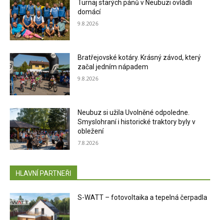
Turnaj starých pánů v Neubuzi ovládli
domácí
9.8.2026
Bratřejovské kotáry. Krásný závod, který
začal jedním nápadem
9.8.2026
Neubuz si užila Uvolněné odpoledne.
Smyslohraní i historické traktory byly v
obležení
7.8.2026
HLAVNÍ PARTNEŘI
S-WATT – fotovoltaika a tepelná čerpadla