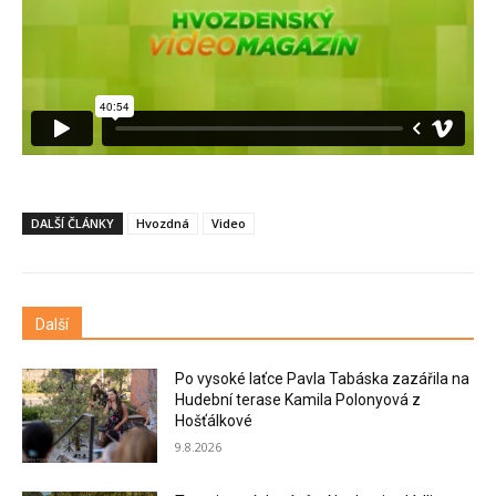
DALŠÍ ČLÁNKY
Hvozdná
Video
Další
Po vysoké laťce Pavla Tabáska zazářila na
Hudební terase Kamila Polonyová z
Hošťálkové
9.8.2026