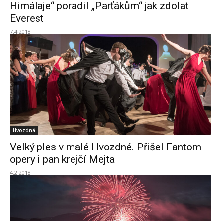
Himálaje“ poradil „Parťákům“ jak zdolat
Everest
7.4.2018
Hvozdná
Velký ples v malé Hvozdné. Přišel Fantom
opery i pan krejčí Mejta
4.2.2018