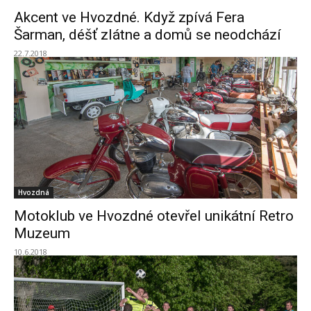
Akcent ve Hvozdné. Když zpívá Fera
Šarman, déšť zlátne a domů se neodchází
22.7.2018
Hvozdná
Motoklub ve Hvozdné otevřel unikátní Retro
Muzeum
10.6.2018