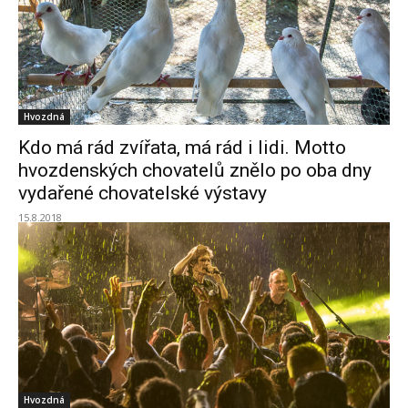
Hvozdná
Kdo má rád zvířata, má rád i lidi. Motto
hvozdenských chovatelů znělo po oba dny
vydařené chovatelské výstavy
15.8.2018
Hvozdná