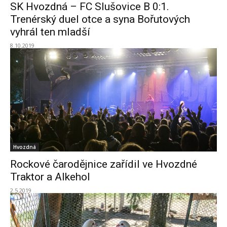
SK Hvozdná – FC Slušovice B 0:1.
Trenérský duel otce a syna Bořutových
vyhrál ten mladší
8.10.2019
Hvozdná
Rockové čarodějnice zařídil ve Hvozdné
Traktor a Alkehol
2.5.2019