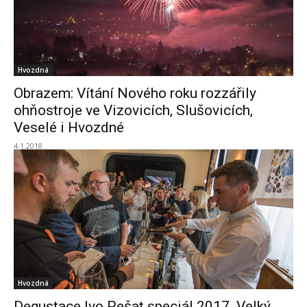
Hvozdná
Obrazem: Vítání Nového roku rozzářily
ohňostroje ve Vizovicích, Slušovicích,
Veselé i Hvozdné
4.1.2018
Hvozdná
Degustace Ivo Pešat speciál 2017. Velký