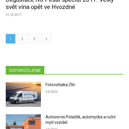
svět vína opět ve Hvozdné
31.10.2017
1
2
3
DOPORUČUJEME
Fotovoltaika Zlín
5.8.2026
Autoservis Polaštík, automyčka a ruční
mytí vozidel