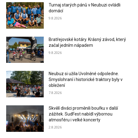
Turnaj starých pánů v Neubuzi ovládli
domácí
9.8.2026
Bratřejovské kotáry. Krásný závod, který
začal jedním nápadem
9.8.2026
Neubuz si užila Uvolněné odpoledne.
Smyslohraní i historické traktory byly v
obležení
7.8.2026
Skvělí diváci proměnili bouřku v další
zážitek. SudFest nabídl výbornou
atmosféru i velké koncerty
2.8.2026