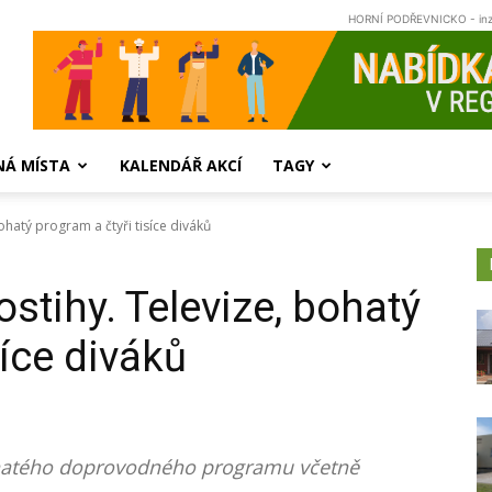
HORNÍ PODŘEVNICKO - in
NÁ MÍSTA
KALENDÁŘ AKCÍ
TAGY
ohatý program a čtyři tisíce diváků
ostihy. Televize, bohatý
síce diváků
bohatého doprovodného programu včetně