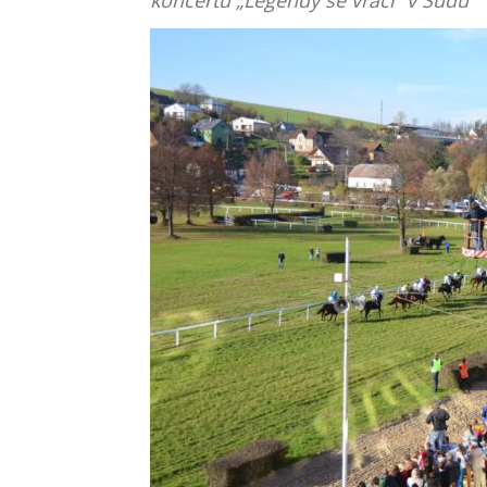
koncertu „Legendy se vrací“ v Sudu