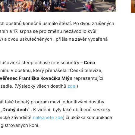
ých dostihů konečně usmálo štěstí. Po dvou zrušených
sníh a 17. srpna se pro změnu nezávodilo kvůli
 a dvou uskutečněných , přišla na závěr vydařená
slušovická steeplechase crosscountry –
Cena
ním. V dostihu, který přenášela i Česká televize,
věřenec Františka Kovačíka Mlýn
reprezentující
sedle. (Výsledky všech dostihů
zde
.)
it také bohatý program mezi jednotlivými dostihy.
 „
Druhý dech
“ . K vidění byly také oblíbené seskoky
ovické závodiště
naleznete zde
) či ukázka komunikace
egistrovaných koní.