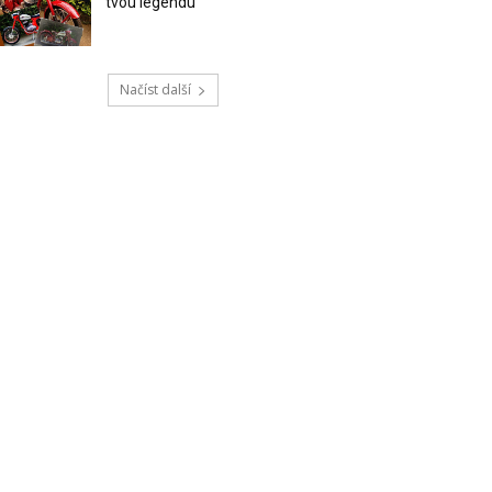
tvou legendu
Načíst další