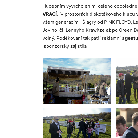
Hudebním vyvrcholením celého odpoledne 
VRACÍ
. V prostorách diskotékového klubu v 
všem generacím. Šlágry od PINK FLOYD, Le
Joviho či Lennyho Krawitze až po Green Day
volný. Poděkování tak patří reklamní
agentu
sponzorsky zajistila.