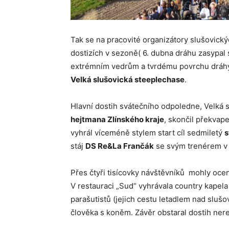
Tak se na pracovité organizátory slušovick
dostizích v sezoně( 6. dubna dráhu zasypal 
extrémním vedrům a tvrdému povrchu dráhy)
Velká slušovická steeplechase
.
Hlavní dostih svátečního odpoledne, Velká 
hejtmana Zlínského kraje
, skončil překvape
vyhrál víceméně stylem start cíl sedmiletý
s
stáj
DS Re&La Frančák
se svým trenérem v 
Přes čtyři tisícovky návštěvníků mohly ocen
V restauraci „Sud“ vyhrávala country kapela
parašutistů (jejich cestu letadlem nad sluš
člověka s koněm. Závěr obstaral dostih ner