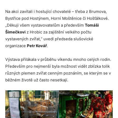
Na akci zavítali i hostující chovatelé – třeba z Brumova,
Bystřice pod Hostýnem, Horní Moštěnice či Hošťálkové.
„Děkuji všem vystavovatelům a především
Tomáši
Šimečkovi
z Hrobic za zajištění velkého počtu
vystavených zvířat,“ uvedl předseda slušovické
organizace
Petr Kovář
.
Výstava přilákala v průběhu víkendu mnoho celých rodin.
Především pro nejmenší byla možnost vidět zblízka tolik
různých plemen zvířat cenným poznáním, se kterým se v
běžném životě už často nesetkají.