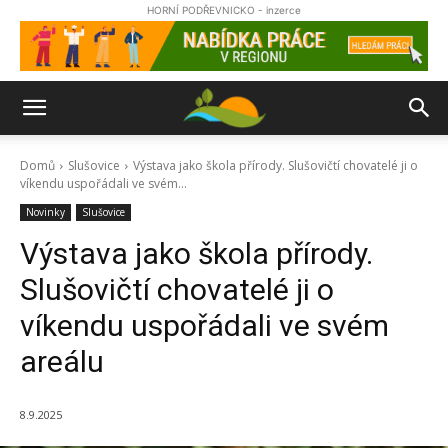
HORNÍ PODŘEVNICKO - inzerce
Domů
Slušovice
Výstava jako škola přírody. Slušovičtí chovatelé ji o
víkendu uspořádali ve svém...
Novinky
Slušovice
Výstava jako škola přírody.
Slušovičtí chovatelé ji o
víkendu uspořádali ve svém
areálu
8.9.2025