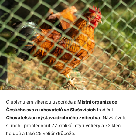
O uplynulém víkendu uspořádala
Místní organizace
Českého svazu chovatelů ve Slušovicích
tradiční
Chovatelskou výstavu drobného zvířectva
. Návštěvníci
si mohli prohlédnout 72 králíků, čtyři voliéry a 72 klecí
holubů a také 25 voliér drůbeže.