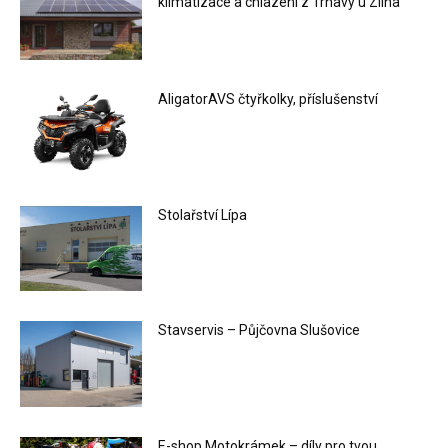
klimatizace a chlazení z Trnavy u Zlína
AligatorAVS čtyřkolky, příslušenství
Stolařství Lípa
Stavservis – Půjčovna Slušovice
E-shop Motokrámek – díly pro tvou