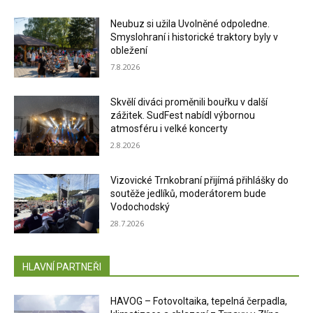
Neubuz si užila Uvolněné odpoledne.
Smyslohraní i historické traktory byly v
obležení
7.8.2026
Skvělí diváci proměnili bouřku v další
zážitek. SudFest nabídl výbornou
atmosféru i velké koncerty
2.8.2026
Vizovické Trnkobraní přijímá přihlášky do
soutěže jedlíků, moderátorem bude
Vodochodský
28.7.2026
HLAVNÍ PARTNEŘI
HAVOG – Fotovoltaika, tepelná čerpadla,