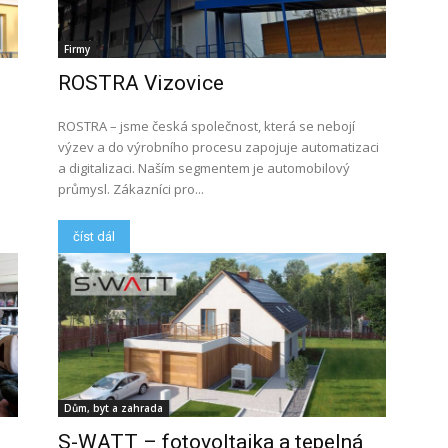
Firmy
ROSTRA Vizovice
ROSTRA – jsme česká společnost, která se nebojí
výzev a do výrobního procesu zapojuje automatizaci
a digitalizaci. Naším segmentem je automobilový
průmysl. Zákazníci pro...
číst dál
Dům, byt a zahrada
S-WATT – fotovoltaika a tepelná