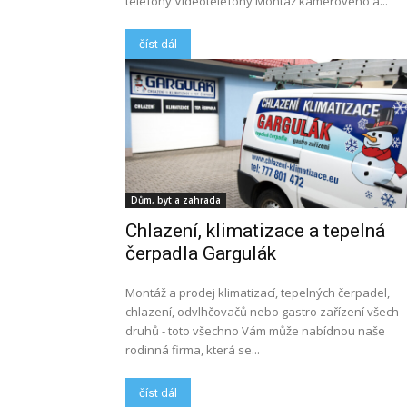
telefony Videotelefony Montáž kamerového a...
číst dál
Dům, byt a zahrada
Chlazení, klimatizace a tepelná
čerpadla Gargulák
Montáž a prodej klimatizací, tepelných čerpadel,
chlazení, odvlhčovačů nebo gastro zařízení všech
druhů - toto všechno Vám může nabídnou naše
rodinná firma, která se...
číst dál