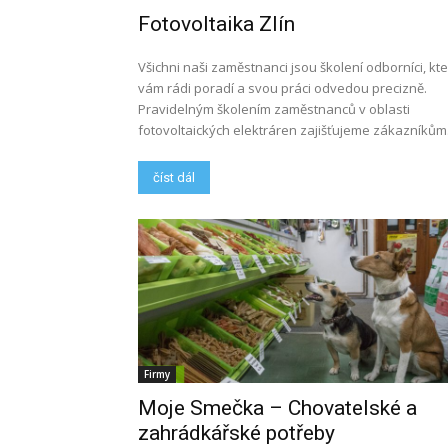
Fotovoltaika Zlín
Všichni naši zaměstnanci jsou školení odborníci, kte
vám rádi poradí a svou práci odvedou precizně.
Pravidelným školením zaměstnanců v oblasti
fotovoltaických elektráren zajišťujeme zákazníkům.
číst dál
Firmy
Moje Smečka – Chovatelské a
zahrádkářské potřeby