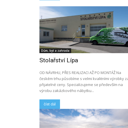
Dům, byt a zahrada
Stolařství Lípa
OD NÁVRHU, PŘES REALIZACI AŽ PO MONTÁŽ Na
českém trhu působíme s velmi kvalitními výrobky z
přijatelné ceny. Specializujeme se především na
výrobu zakázkového nábytku...
číst dál