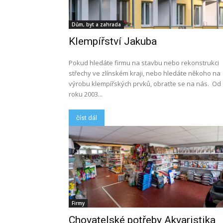
Dům, byt a zahrada
Klempířství Jakuba
Pokud hledáte firmu na stavbu nebo rekonstrukci
střechy ve zlínském kraji, nebo hledáte někoho na
výrobu klempířských prvků, obraťte se na nás. Od
roku 2003...
číst dál
Firmy
Chovatelské potřeby Akvaristika