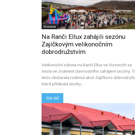
Vizovice
Na Ranči Ellux zahájili sezónu
Zajíčkovým velikonočním
dobrodružstvím
Velikonoční sobota na Ranči Ellux ve Vizovicích se
nesla ve znamení slavnostního zahájení sezóny. T
letos obstarala rodinná akce Zajíčkovo dobrodružst
která přilákala stovky...
číst dál