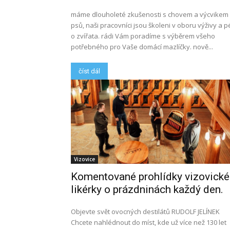
máme dlouholeté zkušenosti s chovem a výcvikem
psů, naši pracovníci jsou školeni v oboru výživy a 
o zvířata. rádi Vám poradíme s výběrem všeho
potřebného pro Vaše domácí mazlíčky. nově...
číst dál
Vizovice
Komentované prohlídky vizovické
likérky o prázdninách každý den.
Objevte svět ovocných destilátů RUDOLF JELÍNEK
Chcete nahlédnout do míst, kde už více než 130 let