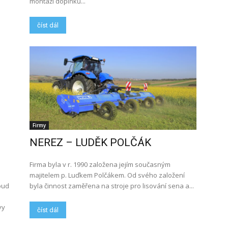
montáží doplňků...
číst dál
Firmy
NEREZ – LUDĚK POLČÁK
Firma byla v r. 1990 založena jejím současným
majitelem p. Luďkem Polčákem. Od svého založení
oud
byla činnost zaměřena na stroje pro lisování sena a...
vy
číst dál