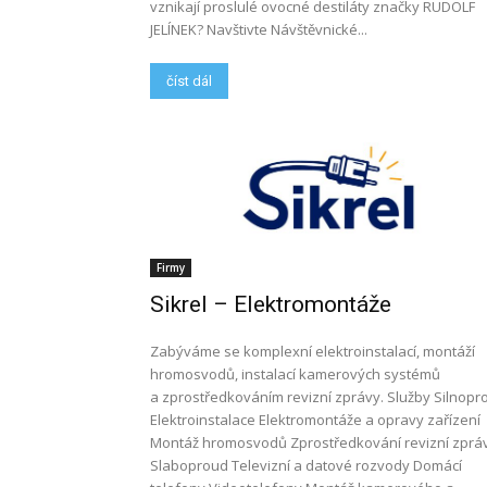
vznikají proslulé ovocné destiláty značky RUDOLF
JELÍNEK? Navštivte Návštěvnické...
číst dál
Firmy
Sikrel – Elektromontáže
Zabýváme se komplexní elektroinstalací, montáží
hromosvodů, instalací kamerových systémů
a zprostředkováním revizní zprávy. Služby Silnopr
Elektroinstalace Elektromontáže a opravy zařízení
Montáž hromosvodů Zprostředkování revizní zprá
Slaboproud Televizní a datové rozvody Domácí