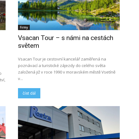
Firmy
Vsacan Tour – s námi na cestách
světem
Vsacan Tour je cestovní kancelář zaměřená na
poznávací a turistické zájezdy do celého světa
založená již v roce 1990 v moravském městě Vsetíně
o
v...
ví,
číst dál