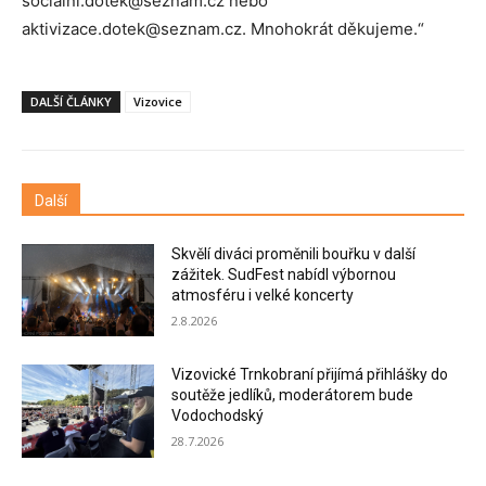
socialni.dotek@seznam.cz nebo
aktivizace.dotek@seznam.cz. Mnohokrát děkujeme.“
DALŠÍ ČLÁNKY
Vizovice
Další
Skvělí diváci proměnili bouřku v další
zážitek. SudFest nabídl výbornou
atmosféru i velké koncerty
2.8.2026
Vizovické Trnkobraní přijímá přihlášky do
soutěže jedlíků, moderátorem bude
Vodochodský
28.7.2026