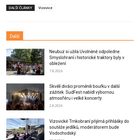
DALŠÍ ČLÁNKY
Vizovice
Další
Neubuz si užila Uvolněné odpoledne.
Smyslohraní i historické traktory byly v
obležení
7.8.2026
Skvělí diváci proměnili bouřku v další
zážitek. SudFest nabídl výbornou
atmosféru i velké koncerty
2.8.2026
Vizovické Trnkobraní přijímá přihlášky do
soutěže jedlíků, moderátorem bude
Vodochodský