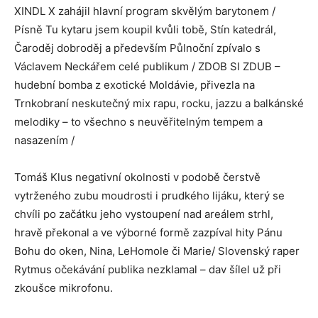
XINDL X zahájil hlavní program skvělým barytonem /
Písně Tu kytaru jsem koupil kvůli tobě, Stín katedrál,
Čaroděj dobroděj a především Půlnoční zpívalo s
Václavem Neckářem celé publikum / ZDOB SI ZDUB –
hudební bomba z exotické Moldávie, přivezla na
Trnkobraní neskutečný mix rapu, rocku, jazzu a balkánské
melodiky – to všechno s neuvěřitelným tempem a
nasazením /
Tomáš Klus negativní okolnosti v podobě čerstvě
vytrženého zubu moudrosti i prudkého lijáku, který se
chvíli po začátku jeho vystoupení nad areálem strhl,
hravě překonal a ve výborné formě zazpíval hity Pánu
Bohu do oken, Nina, LeHomole či Marie/ Slovenský raper
Rytmus očekávání publika nezklamal – dav šílel už při
zkoušce mikrofonu.