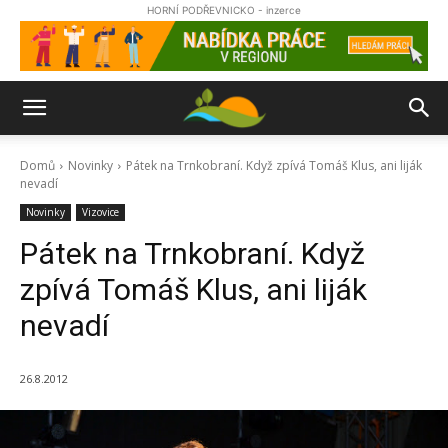
HORNÍ PODŘEVNICKO - inzerce
Domů
Novinky
Pátek na Trnkobraní. Když zpívá Tomáš Klus, ani liják
nevadí
Novinky
Vizovice
Pátek na Trnkobraní. Když
zpívá Tomáš Klus, ani liják
nevadí
26.8.2012