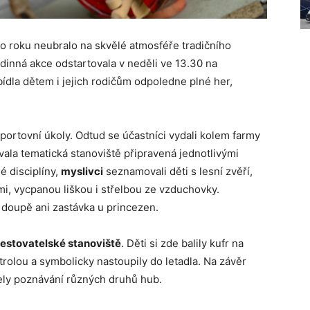
ho roku neubralo na skvělé atmosféře tradičního
odinná akce odstartovala v neděli ve 13.30 na
bídla dětem i jejich rodičům odpoledne plné her,
sportovní úkoly. Odtud se účastníci vydali kolem farmy
ala tematická stanoviště připravená jednotlivými
é disciplíny,
myslivci
seznamovali děti s lesní zvěří,
mi, vycpanou liškou i střelbou ze vzduchovky.
 doupě ani zastávka u princezen.
estovatelské stanoviště
. Děti si zde balily kufr na
trolou a symbolicky nastoupily do letadla. Na závěr
šely poznávání různých druhů hub.