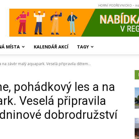
HORNÍ PODŘEVNICKO - in
NÁ MÍSTA
KALENDÁŘ AKCÍ
TAGY
na závěr malý aquapark. Veselá připravila dětem...
e, pohádkový les a na
k. Veselá připravila
dninové dobrodružství