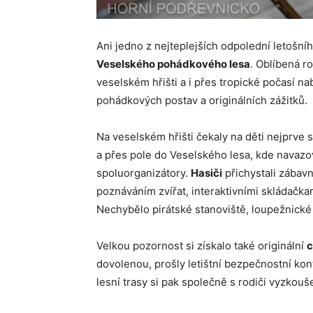
Ani jedno z nejteplejších odpolední letošní
Veselského pohádkového lesa
. Oblíbená r
veselském hřišti a i přes tropické počasí na
pohádkových postav a originálních zážitků.
Na veselském hřišti čekaly na děti nejprve 
a přes pole do Veselského lesa, kde navazov
spoluorganizátory.
Hasiči
přichystali zábavn
poznáváním zvířat, interaktivními skládačka
Nechybělo pirátské stanoviště, loupežnické
Velkou pozornost si získalo také originální
c
dovolenou, prošly letištní bezpečnostní kon
lesní trasy si pak společně s rodiči vyzkou