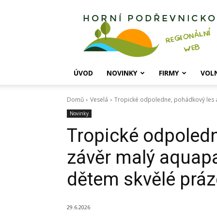
Horní
Podřevnicko
ÚVOD
NOVINKY
FIRMY
VOL
Domů
Veselá
Tropické odpoledne, pohádkový les a 
Novinky
Tropické odpoledn
závěr malý aquapar
dětem skvělé práz
29.6.2026