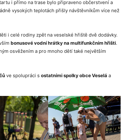
tartu i přímo na trase bylo připraveno občerstvení a
ádně vysokých teplotách přišly návštěvníkům více než
ti i celé rodiny zpět na veselské hřiště dvě dodávky.
evším
bonusové vodní hrátky na multifunkčním hřišti
.
taným osvěžením a pro mnoho dětí také největším
ičů
ve spolupráci s
ostatními spolky obce Veselá
a