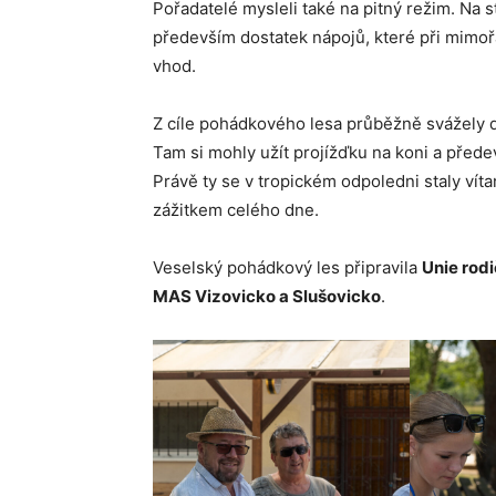
Pořadatelé mysleli také na pitný režim. Na s
především dostatek nápojů, které při mimoř
vhod.
Z cíle pohádkového lesa průběžně svážely dě
Tam si mohly užít projížďku na koni a před
Právě ty se v tropickém odpoledni staly ví
zážitkem celého dne.
Veselský pohádkový les připravila
Unie rod
MAS Vizovicko a Slušovicko
.