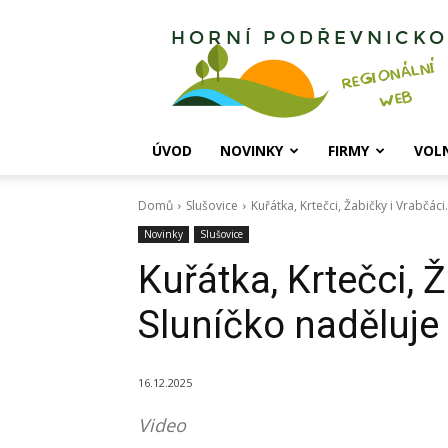
Horní
Podřevnicko
ÚVOD
NOVINKY
FIRMY
VOL
Domů
Slušovice
Kuřátka, Krtečci, Žabičky i Vrabčác
Novinky
Slušovice
Kuřátka, Krtečci, 
Sluníčko naděluje
16.12.2025
Video