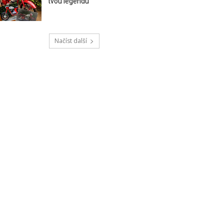
tvou legendu
Načíst další