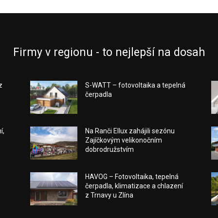
Firmy v regionu - to nejlepší na dosah
z
S-WATT – fotovoltaika a tepelná
čerpadla
í,
Na Ranči Ellux zahájili sezónu
Zajíčkovým velikonočním
dobrodružstvím
HAVOG – Fotovoltaika, tepelná
čerpadla, klimatizace a chlazení
z Trnavy u Zlína