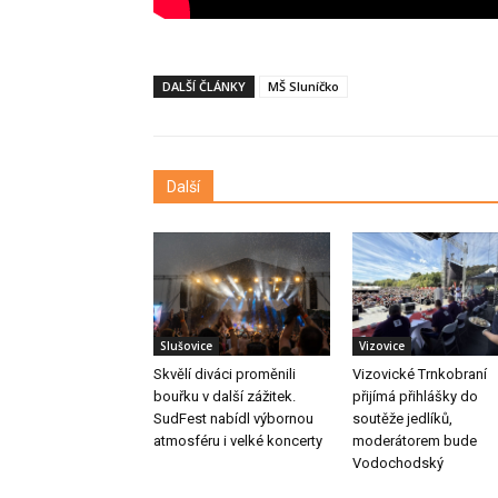
DALŠÍ ČLÁNKY
MŠ Sluníčko
Další
Slušovice
Vizovice
Skvělí diváci proměnili
Vizovické Trnkobraní
bouřku v další zážitek.
přijímá přihlášky do
SudFest nabídl výbornou
soutěže jedlíků,
atmosféru i velké koncerty
moderátorem bude
Vodochodský