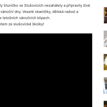
ly Sluníčko ve Slušovicích nezahálely a připravily živé
 vánoční dny. Veselé okamžiky, dětská radost a
v letošních vánočních klipech.
ětem ze slušovické školky!