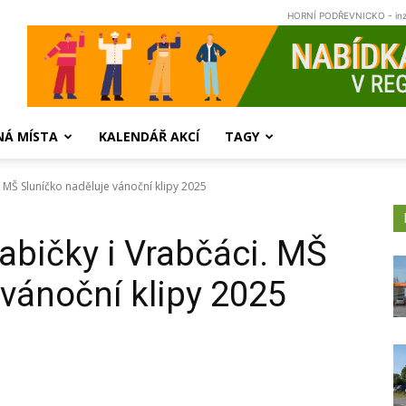
HORNÍ PODŘEVNICKO - in
NÁ MÍSTA
KALENDÁŘ AKCÍ
TAGY
i. MŠ Sluníčko naděluje vánoční klipy 2025
Žabičky i Vrabčáci. MŠ
 vánoční klipy 2025