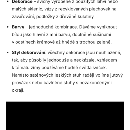
Dekorace
– svícny vyrobené z použitých lahví nebo
malých sklenic, vázy z recyklovaných plechovek na
zavařování, podložky z dřevěné kulatiny.
Barvy
– jednoduché kombinace. Dáváme vyniknout
bílou jako hlavní zimní barvu, doplněné sušinami
v odstínech krémové až hnědé s trochou zeleně.
Styl dekorování
: všechny dekorace jsou neuhlazené,
tak, aby působily jednoduše a neokázale, vzhledem
k tématu zimy používáme hodně světla svíček.
Namísto saténových lesklých stuh raději volíme jutový
provázek nebo bavlněné stuhy s nezakončenými
okraji.