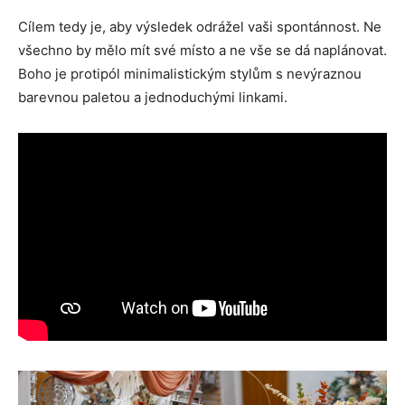
Cílem tedy je, aby výsledek odrážel vaši spontánnost. Ne
všechno by mělo mít své místo a ne vše se dá naplánovat.
Boho je protipól minimalistickým stylům s nevýraznou
barevnou paletou a jednoduchými linkami.