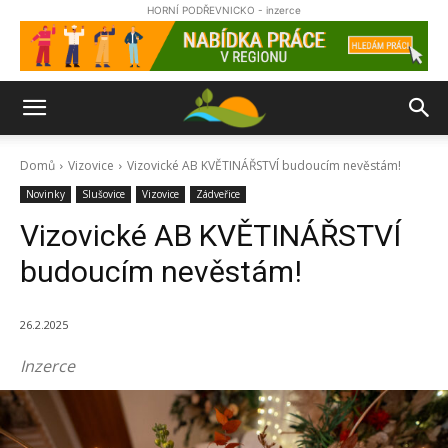
HORNÍ PODŘEVNICKO - inzerce
Domů
Vizovice
Vizovické AB KVĚTINÁŘSTVÍ budoucím nevěstám!
Novinky
Slušovice
Vizovice
Zádveřice
Vizovické AB KVĚTINÁŘSTVÍ
budoucím nevěstám!
26.2.2025
Inzerce