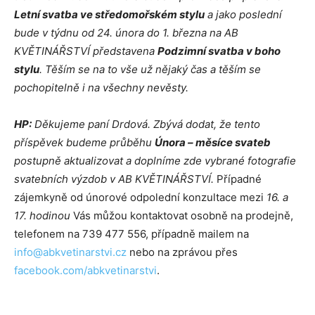
Letní svatba ve středomořském stylu
a jako poslední
bude v týdnu od 24. února do 1. března na AB
KVĚTINÁŘSTVÍ představena
Podzimní svatba v boho
stylu
. Těším se na to vše už nějaký čas a těším se
pochopitelně i na všechny nevěsty.
HP:
Děkujeme paní Drdová. Zbývá dodat, že tento
příspěvek budeme průběhu
Února – měsíce svateb
postupně aktualizovat a doplníme zde vybrané fotografie
svatebních výzdob v AB KVĚTINÁŘSTVÍ.
Případné
zájemkyně od únorové odpolední konzultace mezi
16. a
17. hodinou
Vás můžou kontaktovat osobně na prodejně,
telefonem na 739 477 556, případně mailem na
info@abkvetinarstvi.cz
nebo na zprávou přes
facebook.com/abkvetinarstvi
.