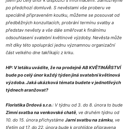
jsem po celý únor k dispozici s informacemi. Samozřejmě
po předchozí domluvě. S nevěstami vše proberu ve
speciálně připraveném koutku, můžeme se posouvat od
předběžných konzultacích, probrání termínu svatby a
představ nevěsty a vše dále směřovat k finálnímu
odsouhlasení svatební květinové výzdoby. Nevěsta může
mít díky této spolupráci jednu významnou organizační
část velkého dne takříkajíc z krku.
HP: V letáku uvádíte, že na prodejně AB KVĚTINÁŘSTVÍ
bude po celý únor každý týden jiná svatební květinová
výzdoba. Jaká ukázková témata budete v jednotlivých
týdnech aranžovat?
Floristika Drdová s.r.o.
: V týdnu od 3. do 8. února to bude
Zimní svatba na venkovské chatě
, ve druhém týdnu od
10. do 15. února přichystáme
Jarní svatbu na zámku
, ve
třetím od 17. do 22. února bude k prohlídce připravena