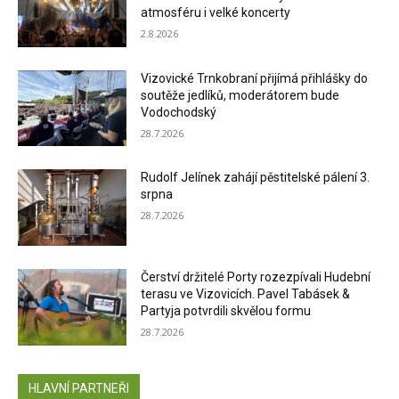
atmosféru i velké koncerty
2.8.2026
Vizovické Trnkobraní přijímá přihlášky do
soutěže jedlíků, moderátorem bude
Vodochodský
28.7.2026
Rudolf Jelínek zahájí pěstitelské pálení 3.
srpna
28.7.2026
Čerství držitelé Porty rozezpívali Hudební
terasu ve Vizovicích. Pavel Tabásek &
Partyja potvrdili skvělou formu
28.7.2026
HLAVNÍ PARTNEŘI