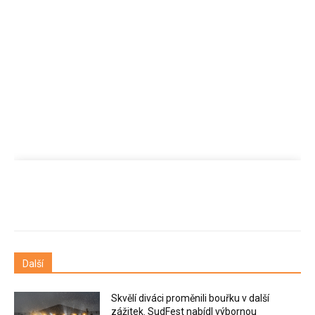
Další
Skvělí diváci proměnili bouřku v další
zážitek. SudFest nabídl výbornou