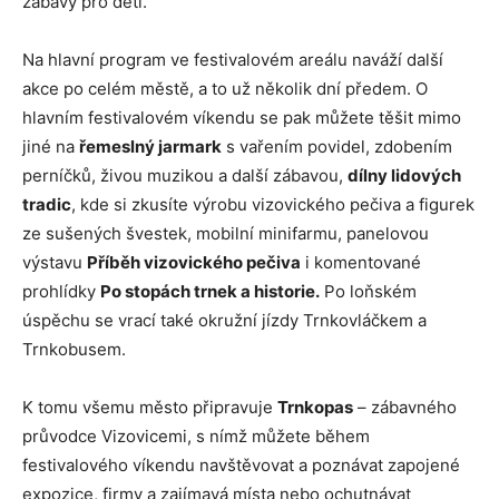
zábavy pro děti.
Na hlavní program ve festivalovém areálu naváží další
akce po celém městě, a to už několik dní předem. O
hlavním festivalovém víkendu se pak můžete těšit mimo
jiné na
řemeslný jarmark
s vařením povidel, zdobením
perníčků, živou muzikou a další zábavou,
dílny lidových
tradic
, kde si zkusíte výrobu vizovického pečiva a figurek
ze sušených švestek, mobilní minifarmu, panelovou
výstavu
Příběh vizovického pečiva
i komentované
prohlídky
Po stopách trnek a historie.
Po loňském
úspěchu se vrací také okružní jízdy Trnkovláčkem a
Trnkobusem.
K tomu všemu město připravuje
Trnkopas
– zábavného
průvodce Vizovicemi, s nímž můžete během
festivalového víkendu navštěvovat a poznávat zapojené
expozice, firmy a zajímavá místa nebo ochutnávat