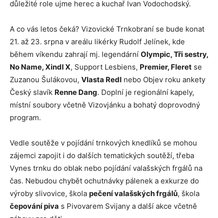
důležité role ujme herec a kuchař Ivan Vodochodský.
A co vás letos čeká? Vizovické Trnkobraní se bude konat
21. až 23. srpna v areálu likérky Rudolf Jelínek, kde
během víkendu zahrají mj. legendární
Olympic, Tři sestry,
No Name, Xindl X
, Support Lesbiens,
Premier, Fleret
se
Zuzanou Šulákovou,
Vlasta Redl
nebo Objev roku ankety
Český slavík
Renne Dang
. Doplní je regionální kapely,
místní soubory včetně Vizovjánku a bohatý doprovodný
program.
Vedle soutěže v pojídání trnkových knedlíků se mohou
zájemci zapojit i do dalších tematických soutěží, třeba
Vynes trnku do oblak nebo pojídání valašských frgálů na
čas. Nebudou chybět ochutnávky pálenek a exkurze do
výroby slivovice, škola
pečení valašských frgálů
, škola
čepování piva
s Pivovarem Svijany a další akce včetně