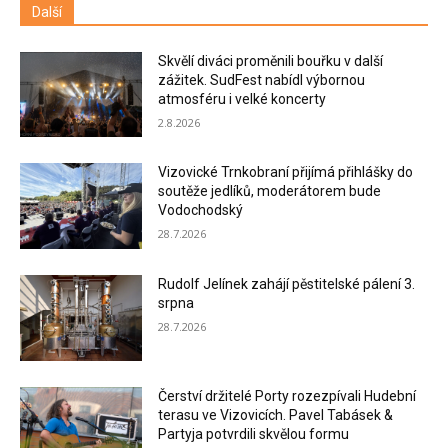
Další
Skvělí diváci proměnili bouřku v další
zážitek. SudFest nabídl výbornou
atmosféru i velké koncerty
2.8.2026
Vizovické Trnkobraní přijímá přihlášky do
soutěže jedlíků, moderátorem bude
Vodochodský
28.7.2026
Rudolf Jelínek zahájí pěstitelské pálení 3.
srpna
28.7.2026
Čerství držitelé Porty rozezpívali Hudební
terasu ve Vizovicích. Pavel Tabásek &
Partyja potvrdili skvělou formu