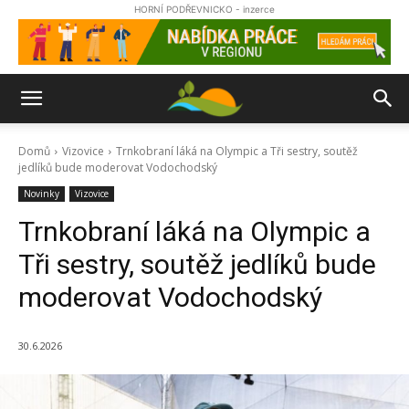
HORNÍ PODŘEVNICKO - inzerce
Domů
Vizovice
Trnkobraní láká na Olympic a Tři sestry, soutěž
jedlíků bude moderovat Vodochodský
Novinky
Vizovice
Trnkobraní láká na Olympic a
Tři sestry, soutěž jedlíků bude
moderovat Vodochodský
30.6.2026