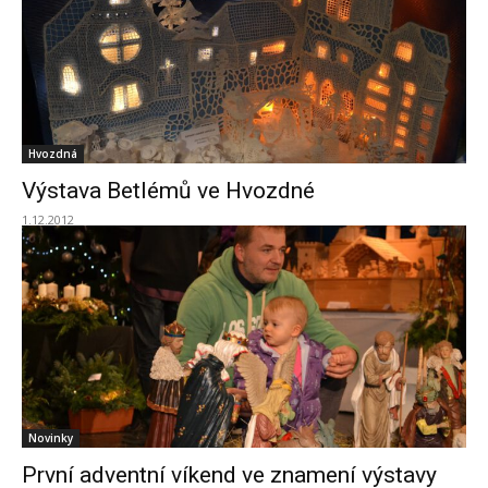
Hvozdná
Výstava Betlémů ve Hvozdné
1.12.2012
Novinky
První adventní víkend ve znamení výstavy