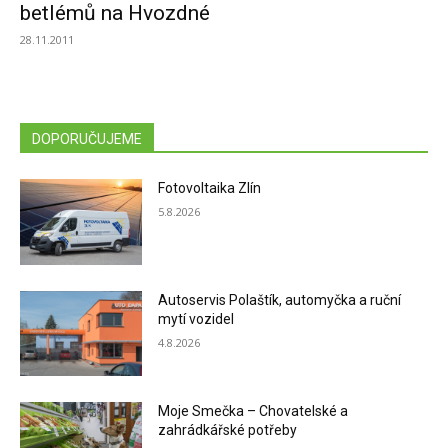
betlémů na Hvozdné
28.11.2011
DOPORUČUJEME
Fotovoltaika Zlín
5.8.2026
Autoservis Polaštík, automyčka a ruční
mytí vozidel
4.8.2026
Moje Smečka – Chovatelské a
zahrádkářské potřeby