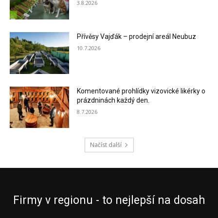
3.8.2026
Přívěsy Vajďák – prodejní areál Neubuz
10.7.2026
Komentované prohlídky vizovické likérky o
prázdninách každý den.
8.7.2026
Načíst další
Firmy v regionu - to nejlepší na dosah