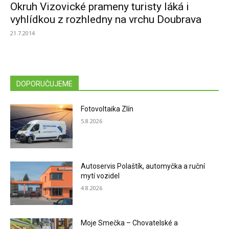
Okruh Vizovické prameny turisty láká i
vyhlídkou z rozhledny na vrchu Doubrava
21.7.2014
DOPORUČUJEME
Fotovoltaika Zlín
5.8.2026
Autoservis Polaštík, automyčka a ruční
mytí vozidel
4.8.2026
Moje Smečka – Chovatelské a