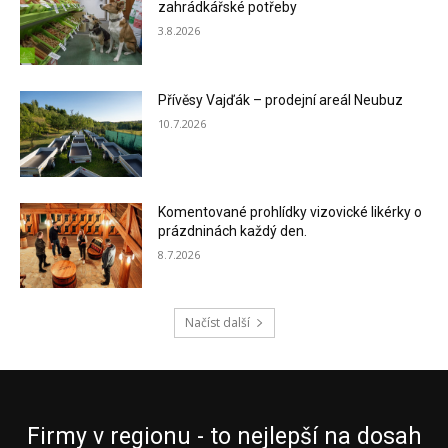
zahrádkářské potřeby
3.8.2026
Přívěsy Vajďák – prodejní areál Neubuz
10.7.2026
Komentované prohlídky vizovické likérky o
prázdninách každý den.
8.7.2026
Načíst další
Firmy v regionu - to nejlepší na dosah