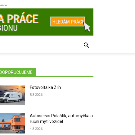
zerce
DOPORUČUJEME
Fotovoltaika Zlín
5.8.2026
Autoservis Polaštík, automyčka a
ruční mytí vozidel
4.8.2026