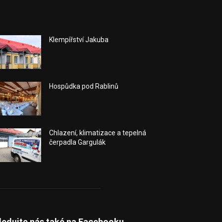
Klempířství Jakuba
Hospůdka pod Rablinů
Chlazení, klimatizace a tepelná
čerpadla Gargulák
ledujte nás také na Facebooku