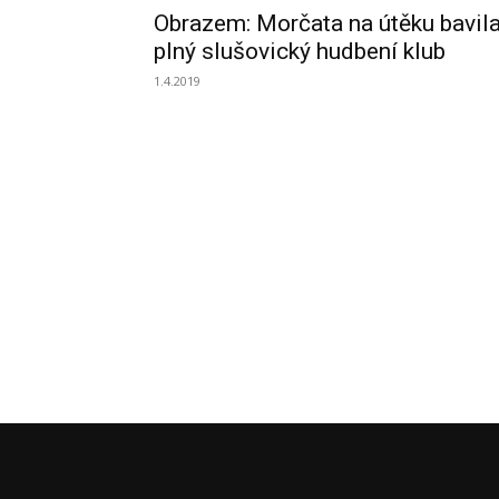
Obrazem: Morčata na útěku bavil
plný slušovický hudbení klub
1.4.2019