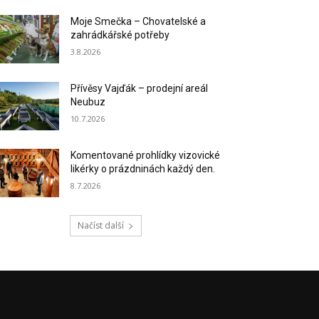
Moje Smečka – Chovatelské a
zahrádkářské potřeby
3.8.2026
Přívěsy Vajďák – prodejní areál
Neubuz
10.7.2026
Komentované prohlídky vizovické
likérky o prázdninách každý den.
8.7.2026
Načíst další