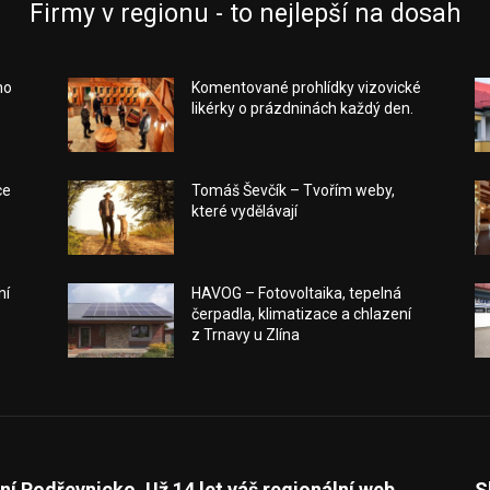
Firmy v regionu - to nejlepší na dosah
ho
Komentované prohlídky vizovické
likérky o prázdninách každý den.
ce
Tomáš Ševčík – Tvořím weby,
které vydělávají
ní
HAVOG – Fotovoltaika, tepelná
čerpadla, klimatizace a chlazení
z Trnavy u Zlína
ní Podřevnicko. Už 14 let váš regionální web.
S