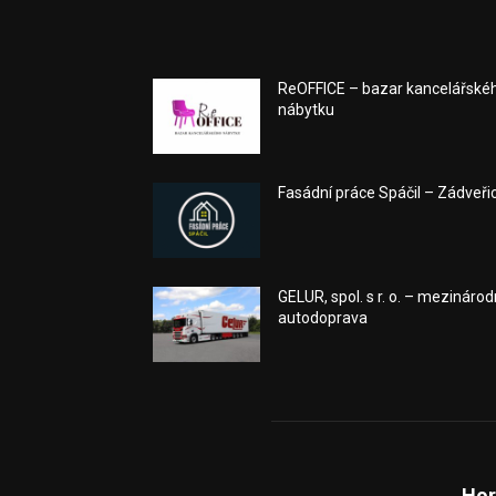
ReOFFICE – bazar kancelářské
nábytku
Fasádní práce Spáčil – Zádveři
GELUR, spol. s r. o. – mezinárod
autodoprava
Hor