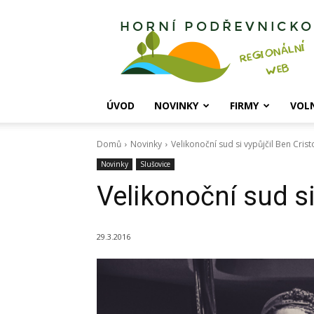
Horní
Podřevnicko
ÚVOD
NOVINKY
FIRMY
VOL
Domů
Novinky
Velikonoční sud si vypůjčil Ben Cris
Novinky
Slušovice
Velikonoční sud si
29.3.2016