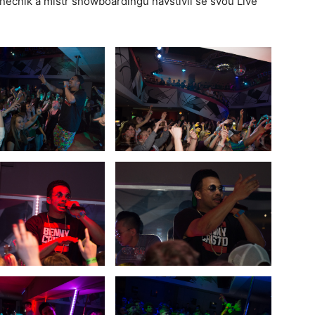
anečník a mistr snowboardingu navštívil se svou Live