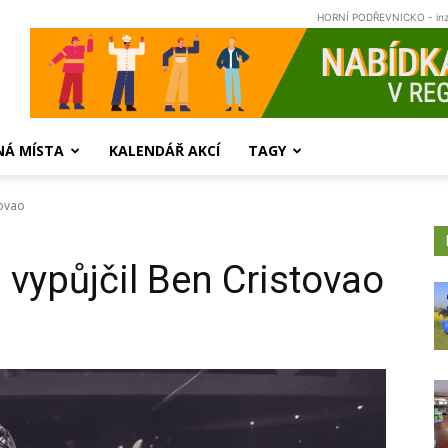
HORNÍ PODŘEVNICKO - in
NÁ MÍSTA
KALENDÁŘ AKCÍ
TAGY
tovao
 vypůjčil Ben Cristovao