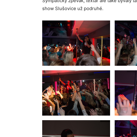
Sympatický zpěvák, textař ale také bývalý t
show Slušovice už podruhé.