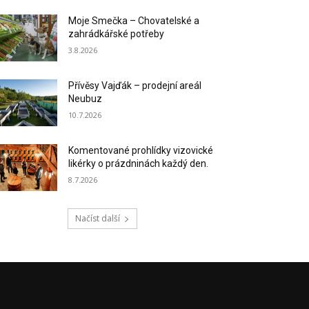
Moje Smečka – Chovatelské a
zahrádkářské potřeby
3.8.2026
Přívěsy Vajďák – prodejní areál
Neubuz
10.7.2026
Komentované prohlídky vizovické
likérky o prázdninách každý den.
8.7.2026
Načíst další