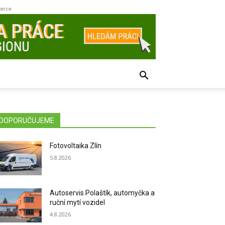
zerce
DOPORUČUJEME
Fotovoltaika Zlín
5.8.2026
Autoservis Polaštík, automyčka a
ruční mytí vozidel
4.8.2026