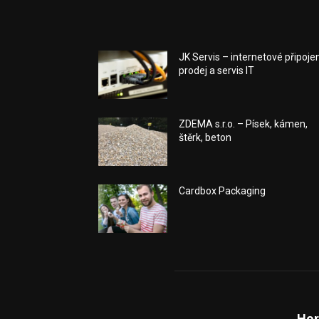
JK Servis – internetové připojen
prodej a servis IT
ZDEMA s.r.o. – Písek, kámen,
štěrk, beton
Cardbox Packaging
Hor