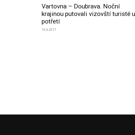
Vartovna – Doubrava. Noční
krajinou putovali vizovští turisté 
potřetí
16.6.2017