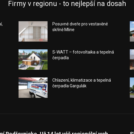
Firmy v regionu - to nejlepší na dosah
í,
Posuvné dveře pro vestavěné
skříně Mline
S-WATT – fotovoltaika a tepelná
čerpadla
Chlazení, klimatizace a tepelná
čerpadla Gargulák
ní Podřevnicko. Už 14 let váš regionální web.
S