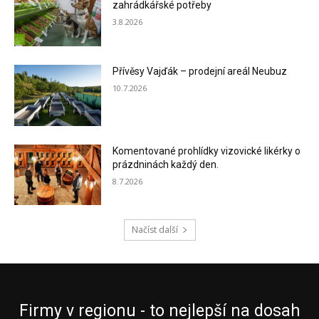
zahrádkářské potřeby
3.8.2026
Přívěsy Vajďák – prodejní areál Neubuz
10.7.2026
Komentované prohlídky vizovické likérky o
prázdninách každý den.
8.7.2026
Načíst další
Firmy v regionu - to nejlepší na dosah