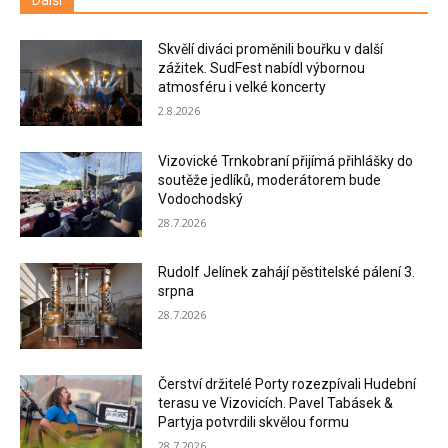
Skvělí diváci proměnili bouřku v další
zážitek. SudFest nabídl výbornou
atmosféru i velké koncerty
2.8.2026
Vizovické Trnkobraní přijímá přihlášky do
soutěže jedlíků, moderátorem bude
Vodochodský
28.7.2026
Rudolf Jelínek zahájí pěstitelské pálení 3.
srpna
28.7.2026
Čerství držitelé Porty rozezpívali Hudební
terasu ve Vizovicích. Pavel Tabásek &
Partyja potvrdili skvělou formu
28.7.2026