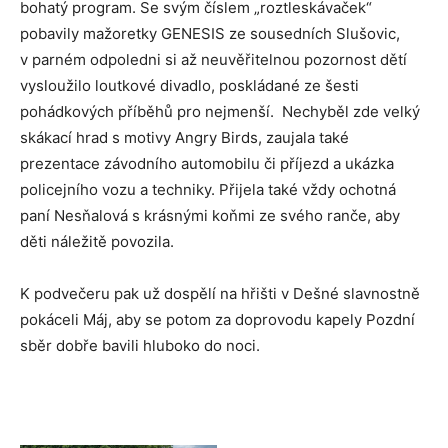
bohatý program. Se svým číslem „roztleskávaček“
pobavily mažoretky GENESIS ze sousedních Slušovic,
v parném odpoledni si až neuvěřitelnou pozornost dětí
vysloužilo loutkové divadlo, poskládané ze šesti
pohádkových příběhů pro nejmenší. Nechyběl zde velký
skákací hrad s motivy Angry Birds, zaujala také
prezentace závodního automobilu či příjezd a ukázka
policejního vozu a techniky. Přijela také vždy ochotná
paní Nesňalová s krásnými koňmi ze svého ranče, aby
děti náležitě povozila.
K podvečeru pak už dospělí na hřišti v Dešné slavnostně
pokáceli Máj, aby se potom za doprovodu kapely Pozdní
sběr dobře bavili hluboko do noci.