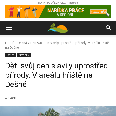
HORNÍ PODŘEVNICKO - inzerce
Domů
Dešná
Děti svůj den slavily uprostřed přírody. V areálu hřiště
na Dešné
Dešná
Novinky
Děti svůj den slavily uprostřed
přírody. V areálu hřiště na
Dešné
4.6.2018