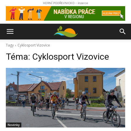
HORNÍ PODŘEVNICKO - inzerce
Tagy
Cyklosport Vizovice
Téma:
Cyklosport Vizovice
Novinky