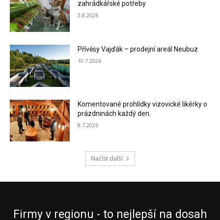
zahrádkářské potřeby
3.8.2026
Přívěsy Vajďák – prodejní areál Neubuz
10.7.2026
Komentované prohlídky vizovické likérky o
prázdninách každý den.
8.7.2026
Načíst další
Firmy v regionu - to nejlepší na dosah