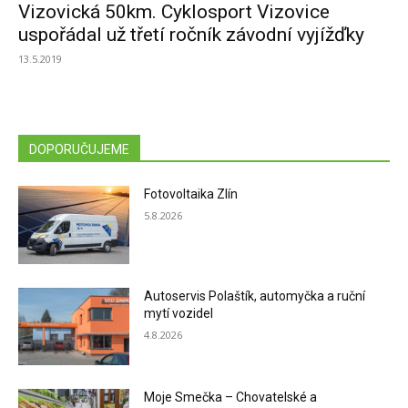
Vizovická 50km. Cyklosport Vizovice
uspořádal už třetí ročník závodní vyjížďky
13.5.2019
DOPORUČUJEME
Fotovoltaika Zlín
5.8.2026
Autoservis Polaštík, automyčka a ruční
mytí vozidel
4.8.2026
Moje Smečka – Chovatelské a