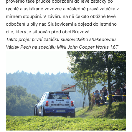
prověřilo také prudké dobrždění do levé zatáčky po
rychlé a uskákané vozovce a následně pravá zatáčka v
mírném stoupání. V závěru na ně čekalo obtížné levé
odbočení u pily nad Slušovicemi a dojezd do letmého
cíle, který je situován před obcí Březová.
Takto projel první zatáčku slušovického shakedownu
Václav Pech na speciálu MINI John Cooper Works 1.6T