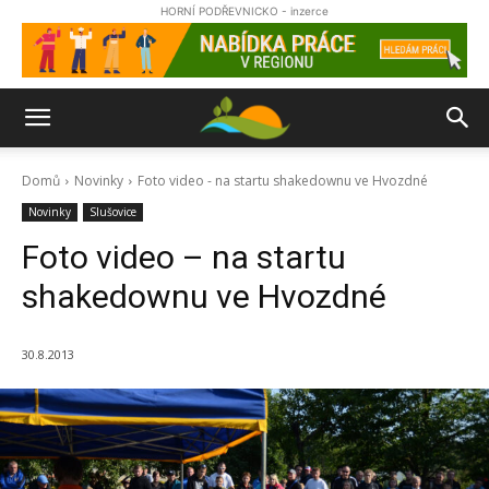
HORNÍ PODŘEVNICKO - inzerce
Domů
Novinky
Foto video - na startu shakedownu ve Hvozdné
Novinky
Slušovice
Foto video – na startu
shakedownu ve Hvozdné
30.8.2013