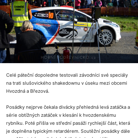
Celé páteční dopoledne testovali závodníci své speciály
na trati slušovického shakedownu v úseku mezi obcemi
Hvozdná a Březová.
Posádky nejprve čekala divácky přehledná levá zatáčka a
série obtížných zatáček v klesání k hvozdenskému
rybníku. Poté přišla ve střední pasáži rychlejší část, která
je doplněna typickým retardérem. Soutěžní posádky dále