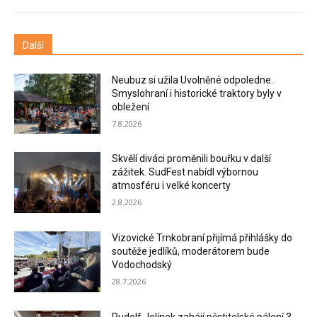
Další
Neubuz si užila Uvolněné odpoledne.
Smyslohraní i historické traktory byly v
obležení
7.8.2026
Skvělí diváci proměnili bouřku v další
zážitek. SudFest nabídl výbornou
atmosféru i velké koncerty
2.8.2026
Vizovické Trnkobraní přijímá přihlášky do
soutěže jedlíků, moderátorem bude
Vodochodský
28.7.2026
Rudolf Jelínek zahájí pěstitelské pálení 3.