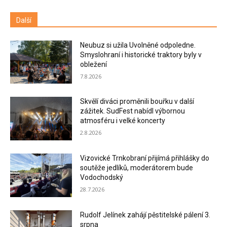
Další
Neubuz si užila Uvolněné odpoledne.
Smyslohraní i historické traktory byly v
obležení
7.8.2026
Skvělí diváci proměnili bouřku v další
zážitek. SudFest nabídl výbornou
atmosféru i velké koncerty
2.8.2026
Vizovické Trnkobraní přijímá přihlášky do
soutěže jedlíků, moderátorem bude
Vodochodský
28.7.2026
Rudolf Jelínek zahájí pěstitelské pálení 3.
srpna