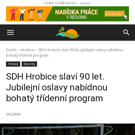
HORNÍ PODŘEVNICKO - inzerce
Domů
Hrobice
SDH Hrobice slaví 90 let. Jubilejní oslavy nabídnou
bohatý třídenní program
Hrobice
Novinky
SDH Hrobice slaví 90 let.
Jubilejní oslavy nabídnou
bohatý třídenní program
24.6.2026