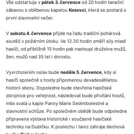
Vše odstartuje v
pátek 3. července
od 20 hodin taneční
zábavou s oblíbenou kapelou
Kosovci
, která se postará o
první slavnostní večer.
V
sobotu 4. července
přijde na řadu tradiční pohárová
soutěž v požárním útoku. Ve 12.30 hodin změří síly mladí
hasiči, od přibližně 15 hodin pak nastoupí družstva mužů,
žen, mužů nad 35 let i dorostu.
Vyvrcholením oslav bude
neděle 5. července
, kdy si
hasiči společně s hosty připomenou devadesátiletou
historii sboru. Dopoledne bude otevřena hasičská
zbrojnice pro veřejnost, následovat bude přivítání hostů,
mše svatá u kaple Panny Marie Sedmibolestné a
slavnostní schůze. Po společném obědě bude odpoledne
připravena výstava historické i současné hasičské
techniky na Dubíčku. K poslechu i tanci zahraje dechová