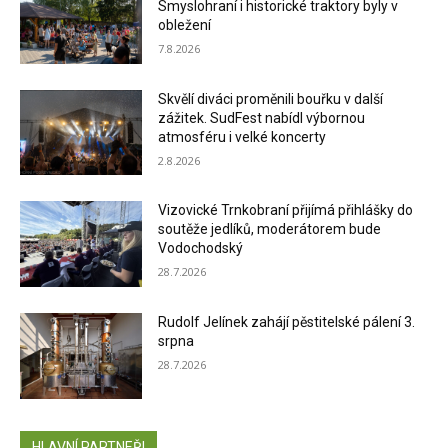
Smyslohraní i historické traktory byly v
obležení
7.8.2026
Skvělí diváci proměnili bouřku v další
zážitek. SudFest nabídl výbornou
atmosféru i velké koncerty
2.8.2026
Vizovické Trnkobraní přijímá přihlášky do
soutěže jedlíků, moderátorem bude
Vodochodský
28.7.2026
Rudolf Jelínek zahájí pěstitelské pálení 3.
srpna
28.7.2026
HLAVNÍ PARTNEŘI