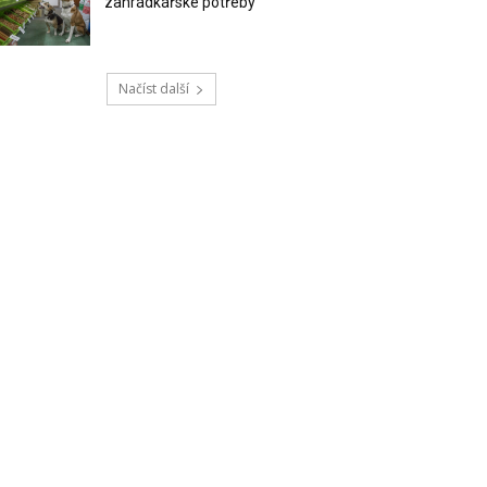
zahrádkářské potřeby
Načíst další