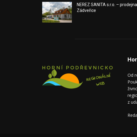
NEREZ SANITA s.r.o. – prodejn
Zádveřice
Hor
Od r
Pouk
živn
regi
z ud
Reda