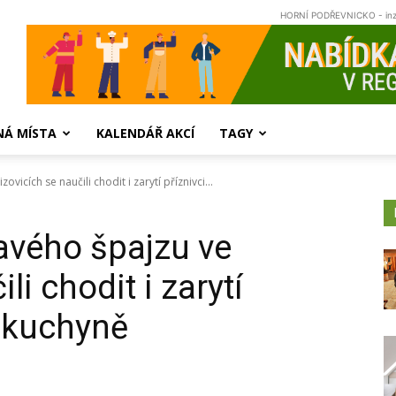
HORNÍ PODŘEVNICKO - in
NÁ MÍSTA
KALENDÁŘ AKCÍ
TAGY
icích se naučili chodit i zarytí příznivci...
avého špajzu ve
li chodit i zarytí
é kuchyně