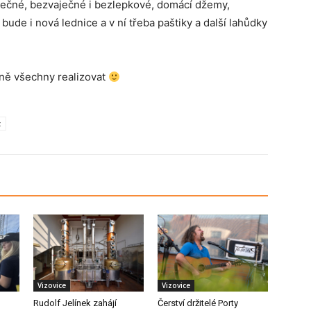
ječné, bezvaječné i bezlepkové, domácí džemy,
bude i nová lednice a v ní třeba paštiky a další lahůdky
pně všechny realizovat
z
Vizovice
Vizovice
Rudolf Jelínek zahájí
Čerství držitelé Porty