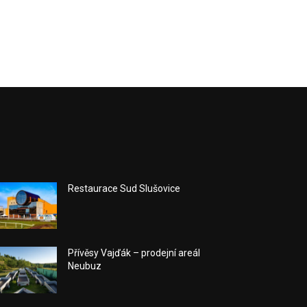
Restaurace Sud Slušovice
Přívěsy Vajďák – prodejní areál
Neubuz