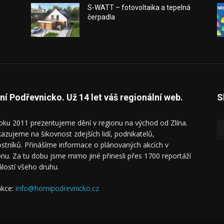
a
S-WATT – fotovoltaika a tepelná
čerpadla
ní Podřevnicko. Už 14 let váš regionální web.
S
oku 2011 prezentujeme dění v regionu na východ od Zlína.
azujeme na šikovnost zdejších lidí, podnikatelů,
ostníků. Přinášíme informace o plánovaných akcích v
onu. Za tu dobu jsme mimo jiné přinesli přes 1700 reportáží
álostí všeho druhu.
kce:
info@hornipodrevnicko.cz