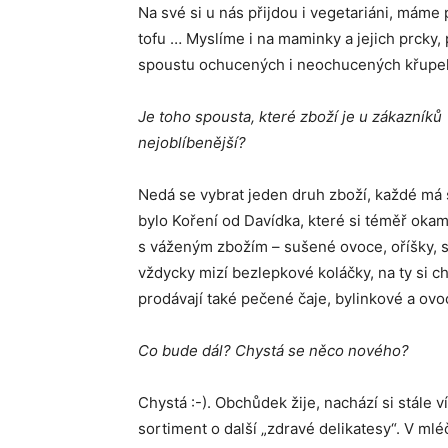
Na své si u nás přijdou i vegetariáni, máme
tofu … Myslíme i na maminky a jejich prcky,
spoustu ochucených i neochucených křupek
Je toho spousta, které zboží je u zákazníků
nejoblíben
Nedá se vybrat jeden druh zboží, každé má
bylo Koření od Davídka, které si téměř okam
s váženým zbožím – sušené ovoce, oříšky, 
vždycky mizí bezlepkové koláčky, na ty si ch
prodávají také pečené čaje, bylinkové a ovo
Co bude dál? Chystá se něco nového?
Chystá :-). Obchůdek žije, nachází si stále 
sortiment o další „zdravé delikatesy“. V ml