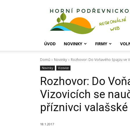
Horní
Podřevnicko
ÚVOD
NOVINKY
FIRMY
VOL
Domů
Novinky
Rozhovor: Do Voňavého špajzu ve Vizov
Novinky
Vizovice
Rozhovor: Do Voň
Vizovicích se nauči
příznivci valašsk
18.1.2017