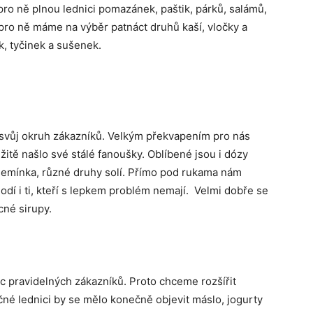
 pro ně plnou lednici pomazánek, paštik, párků, salámů,
 pro ně máme na výběr patnáct druhů kaší, vločky a
, tyčinek a sušenek.
ější?
 svůj okruh zákazníků. Velkým překvapením pro nás
žitě našlo své stálé fanoušky. Oblíbené jsou i dózy
semínka, různé druhy solí. Přímo pod rukama nám
odí i ti, kteří s lepkem problém nemají. Velmi dobře se
cné sirupy.
víc pravidelných zákazníků. Proto chceme rozšířit
éčné lednici by se mělo konečně objevit máslo, jogurty