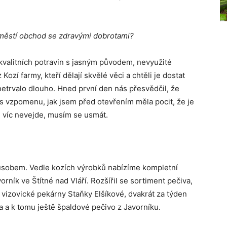
náměstí obchod se zdravými dobrotami?
 kvalitních potravin s jasným původem, nevyužité
ozí farmy, kteří dělají skvělé věci a chtěli je dostat
netrvalo dlouho. Hned první den nás přesvědčil, že
 vzpomenu, jak jsem před otevřením měla pocit, že je
 víc nevejde, musím se usmát.
působem. Vedle kozích výrobků nabízíme kompletní
ník ve Štítné nad Vláří. Rozšířil se sortiment pečiva,
izovické pekárny Staňky Elšíkové, dvakrát za týden
 a k tomu ještě špaldové pečivo z Javorníku.