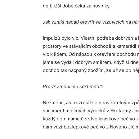
nejbližší době čeká za novinky.
Jak vznikl nápad otevřít ve Vizovicích na 
Impulzů bylo víc. Vlastní potřeba dobrých a
prostory ve stávajícím obchodě a kamarádi z K
víc k lidem. Od nápadu k otevření obchodu 
jsme se vydali dobrým směrem. Když si dnes
obchod tak nacpaný zbožím, že už se do něj
Proč? Změnil se sortiment?
Nezměnil, ale rozrostl se neuvěřitelným z
sortiment mléčných výrobků z Ekofarmy Javor
každý den máme čerstvé kváskové pečivo z v
nám vozí bezlepkové pečivo z Nového Jičína