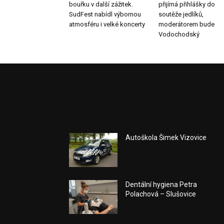
bouřku v další zážitek.
přijímá přihlášky do
SudFest nabídl výbornou
soutěže jedlíků,
atmosféru i velké koncerty
moderátorem bude
Vodochodský
Autoškola Šimek Vizovice
Dentální hygiena Petra
Polachová – Slušovice