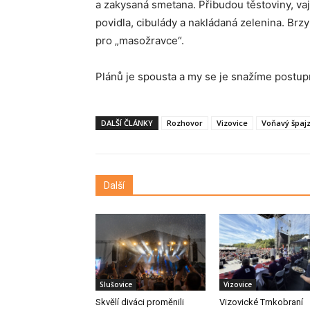
a zakysaná smetana. Přibudou těstoviny, va
povidla, cibulády a nakládaná zelenina. Brzy 
pro „masožravce“.
Plánů je spousta a my se je snažíme postu
DALŠÍ ČLÁNKY
Rozhovor
Vizovice
Voňavý špaj
Další
Slušovice
Vizovice
Skvělí diváci proměnili
Vizovické Trnkobraní