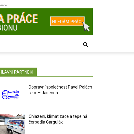
zerce
HLAVNÍ PARTNEŘI
Dopravní společnost Pavel Polách
s.r.o. – Jasenná
Chlazení, klimatizace a tepelná
čerpadla Gargulák