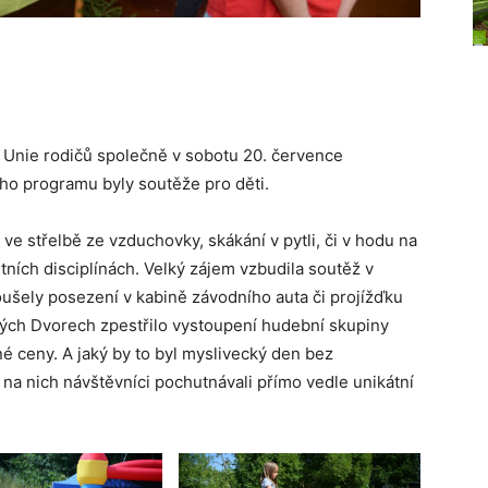
a Unie rodičů společně v sobotu 20. července
ho programu byly soutěže pro děti.
i ve střelbě ze vzduchovky, skákání v pytli, či v hodu na
stních disciplínách. Velký zájem vzbudila soutěž v
koušely posezení v kabině závodního auta či projížďku
vých Dvorech zpestřilo vystoupení hudební skupiny
né ceny. A jaký by to byl myslivecký den bez
 na nich návštěvníci pochutnávali přímo vedle unikátní