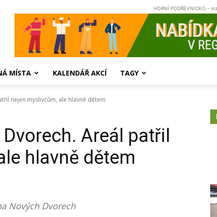
HORNÍ PODŘEVNICKO - in
NÁ MÍSTA
KALENDÁŘ AKCÍ
TAGY
třil nejen myslivcům, ale hlavně dětem
Dvorech. Areál patřil
ale hlavně dětem
 na Nových Dvorech