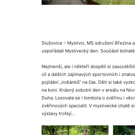
Slušovice – Myslivci, MS sdružení Březina 
uspořádali Myslivecký den. Součástí bohaté
Nejmenší, ale i někteří dospělí si zasoutěžil
cíl a dalších zajímavých sportovních i znalo
pojídání „indiánků“ na čas. Děti si také vyz
na koni. Krásný sobotní den v areálu na No
Duha. Losovala se i tombola o zvěřinu i věc
zvěřinových specialit. V myslivecké chatě si
výstavy trofejí…