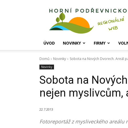
Horní
Podřevnicko
ÚVOD
NOVINKY
FIRMY
VOL
Domů
Novinky
Sobota na Nových Dvorech. Areál pa
Novinky
Sobota na Nových 
nejen myslivcům, 
22.7.2013
Fotoreportáž z mysliveckého areálu