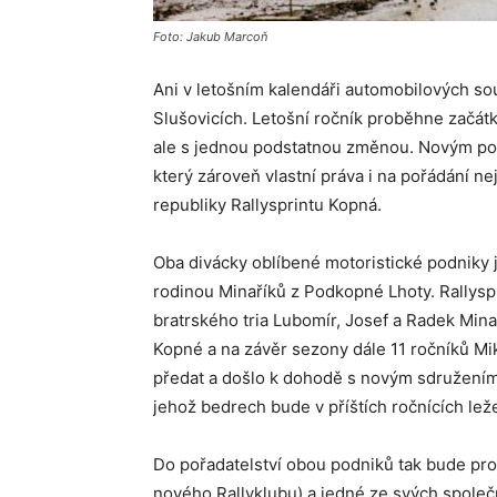
Foto: Jakub Marcoň
Ani v letošním kalendáři automobilových so
Slušovicích. Letošní ročník proběhne začá
ale s jednou podstatnou změnou. Novým poř
který zároveň vlastní práva i na pořádání 
republiky Rallysprintu Kopná.
Oba divácky oblíbené motoristické podniky 
rodinou Minaříků z Podkopné Lhoty. Rallys
bratrského tria Lubomír, Josef a Radek Min
Kopné a na závěr sezony dále 11 ročníků Mi
předat a došlo k dohodě s novým sdružení
jehož bedrech bude v příštích ročnících leže
Do pořadatelství obou podniků tak bude pro
nového Rallyklubu) a jedné ze svých společ