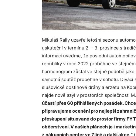
Mikuláš Rally uzavře letošní sezonu automob
uskuteční v termínu 2. – 3. prosince s trad
informaci uveďme, že poslední automobilov
republiky v roce 2022 proběhne ve stejném
harmonogram zůstal ve stejné podobě jako 
samotná soutěž proběhne v sobotu. Diváci s
slušovické dostihové dráhy a erzetu na Kop
najde nově azyl v prostorách společnosti M.
účastí přes 60 přihlášených posádek. Chce
připravujeme ocenění pro nejlepší zahranič
přeskupení situované do prostor firmy FY
občerstvení. V našich plánech je i market
z nákupních center ve Zlíně a další akce,“
ř