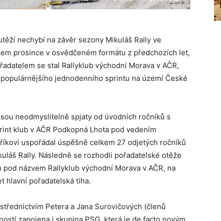
utěží nechybí na závěr sezony Mikuláš Rally ve
tkem prosince v osvědčeném formátu z předchozích let,
adatelem se stal Rallyklub východní Morava v AČR,
nejpopulárnějšího jednodenního sprintu na území České
jsou neodmyslitelně spjaty od úvodních ročníků s
print klub v AČR Podkopná Lhota pod vedením
aříkovi uspořádal úspěšně celkem 27 odjetých ročníků
kuláš Rally. Následně se rozhodli pořadatelské otěže
m pod názvem Rallyklub východní Morava v AČR, na
t hlavní pořadatelská tíha.
střednictvím Petera a Jana Surovičových (členů
ností zapojena i skupina PSG, která je de facto novým