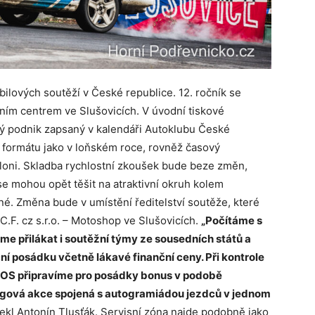
ilových soutěží v České republice. 12. ročník se
ičním centrem ve Slušovicích. V úvodní tiskové
ý podnik zapsaný v kalendáři Autoklubu České
 formátu jako v loňském roce, rovněž časový
loni. Skladba rychlostní zkoušek bude beze změn,
e mohou opět těšit na atraktivní okruh kolem
né. Změna bude v umístění ředitelství soutěže, které
C.F. cz s.r.o. – Motoshop ve Slušovicích.
„Počítáme s
me přilákat i soutěžní týmy ze sousedních států a
ní posádku včetně lákavé finanční ceny. Při kontrole
TOS připravíme pro posádky bonus v podobě
ingová akce spojená s autogramiádou jezdců v jednom
ekl Antonín Tlusťák. Servisní zóna najde podobně jako