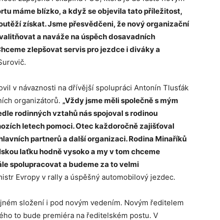
tu máme blízko, a když se objevila tato příležitost,
soutěží získat. Jsme přesvědčeni, že nový organizační
valitňovat a naváže na úspěch dosavadních
 Chceme zlepšovat servis pro jezdce i diváky a
Surovič.
vil v návaznosti na dřívější spolupráci Antonín Tlusťák
ních organizátorů.
„Vždy jsme měli společně s mým
edle rodinných vztahů nás spojoval s rodinou
hozích letech pomoci. Otec každoročně zajišťoval
 hlavních partnerů a další organizaci. Rodina Minaříků
telskou laťku hodně vysoko a my v tom chceme
ále spolupracovat a budeme za to velmi
istr Evropy v rally a úspěšný automobilový jezdec.
ejném složení i pod novým vedením. Novým ředitelem
erého to bude premiéra na ředitelském postu. V