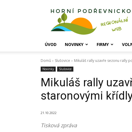
Horní
Podřevnicko
ÚVOD
NOVINKY
FIRMY
VOL
Domů
Slušovice
Mikuláš rally uzavře sezonu rally 
Novinky
Slušovice
Mikuláš rally uzav
staronovými křídl
21.10.2022
Tisková zpráva