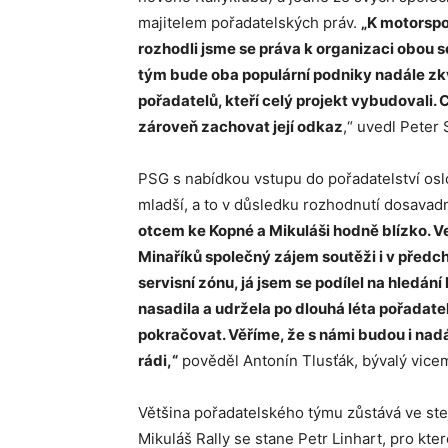
majitelem pořadatelských práv.
„K motorspor
rozhodli jsme se práva k organizaci obou 
tým bude oba populární podniky nadále zk
pořadatelů, kteří celý projekt vybudovali.
zároveň zachovat její odkaz
,“ uvedl Peter 
PSG s nabídkou vstupu do pořadatelství oslo
mladší, a to v důsledku rozhodnutí dosavad
otcem ke Kopné a Mikuláši hodně blízko. V
Minaříků společný zájem soutěži i v předc
servisní zónu, já jsem se podílel na hledání
nasadila a udržela po dlouhá léta pořada
pokračovat. Věříme, že s námi budou i nad
rádi,“
pověděl Antonín Tlusťák, bývalý vicem
Většina pořadatelského týmu zůstává ve st
Mikuláš Rally se stane Petr Linhart, pro kt