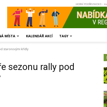
HORNÍ PODŘEVNICKO - in
NÁ MÍSTA
KALENDÁŘ AKCÍ
TAGY
pod staronovými křídly
ře sezonu rally pod
y