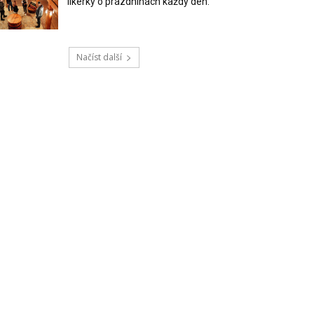
likérky o prázdninách každý den.
Načíst další