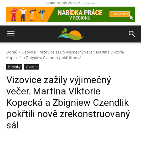
HORNÍ PODŘEVNICKO - inzerce
Domů
Vizovice
Vizovice zažily výjimečný večer. Martina Viktorie
Kopecká a Zbigniew Czendlik pokřtili nově...
Novinky
Vizovice
Vizovice zažily výjimečný
večer. Martina Viktorie
Kopecká a Zbigniew Czendlik
pokřtili nově zrekonstruovaný
sál