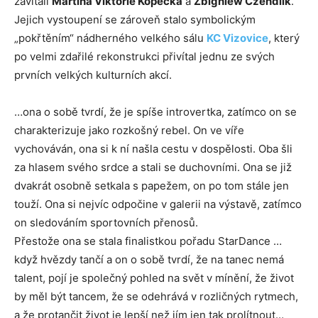
zavítali
Martina Viktorie Kopecká
a
Zbigniew Czendlik
.
Jejich vystoupení se zároveň stalo symbolickým
„pokřtěním“ nádherného velkého sálu
KC Vizovice
, který
po velmi zdařilé rekonstrukci přivítal jednu ze svých
prvních velkých kulturních akcí.
…ona o sobě tvrdí, že je spíše introvertka, zatímco on se
charakterizuje jako rozkošný rebel. On ve víře
vychováván, ona si k ní našla cestu v dospělosti. Oba šli
za hlasem svého srdce a stali se duchovními. Ona se již
dvakrát osobně setkala s papežem, on po tom stále jen
touží. Ona si nejvíc odpočine v galerii na výstavě, zatímco
on sledováním sportovních přenosů.
Přestože ona se stala finalistkou pořadu StarDance …
když hvězdy tančí a on o sobě tvrdí, že na tanec nemá
talent, pojí je společný pohled na svět v mínění, že život
by měl být tancem, že se odehrává v rozličných rytmech,
a že protančit život je lepší než jím jen tak prolítnout…