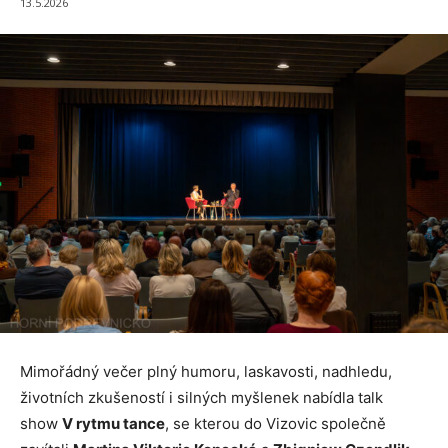
13.5.2026
Mimořádný večer plný humoru, laskavosti, nadhledu,
životních zkušeností i silných myšlenek nabídla talk
show
V rytmu tance
, se kterou do Vizovic společně