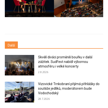
Další
Skvělí diváci proměnili bouřku v další
zážitek. SudFest nabídl výbornou
atmosféru i velké koncerty
2.8.2026
Vizovické Trnkobraní přijímá přihlášky do
soutěže jedlíků, moderátorem bude
Vodochodský
28.7.2026