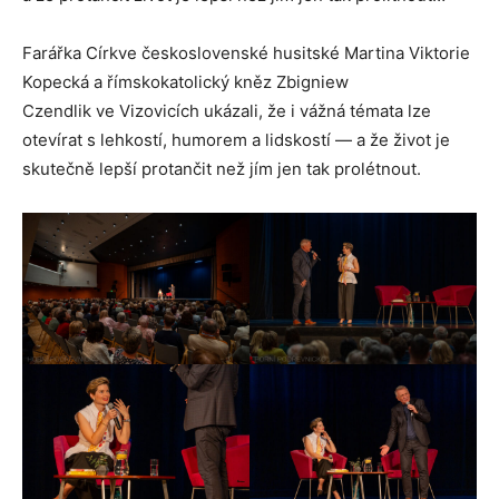
Farářka Církve československé husitské Martina Viktorie
Kopecká a římskokatolický kněz Zbigniew
Czendlik ve Vizovicích ukázali, že i vážná témata lze
otevírat s lehkostí, humorem a lidskostí — a že život je
skutečně lepší protančit než jím jen tak prolétnout.