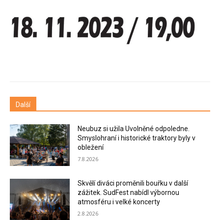
Další
Neubuz si užila Uvolněné odpoledne.
Smyslohraní i historické traktory byly v
obležení
7.8.2026
Skvělí diváci proměnili bouřku v další
zážitek. SudFest nabídl výbornou
atmosféru i velké koncerty
2.8.2026