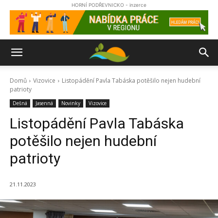
HORNÍ PODŘEVNICKO - inzerce
Domů
Vizovice
Listopádění Pavla Tabáska potěšilo nejen hudební
patrioty
Dešná
Jasenná
Novinky
Vizovice
Listopádění Pavla Tabáska
potěšilo nejen hudební
patrioty
21.11.2023