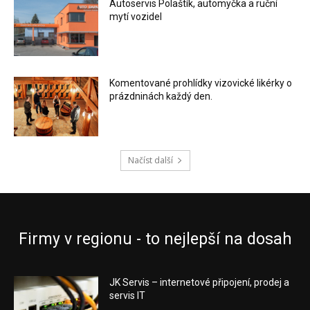
Autoservis Polaštík, automyčka a ruční
mytí vozidel
Komentované prohlídky vizovické likérky o
prázdninách každý den.
Načíst další
Firmy v regionu - to nejlepší na dosah
JK Servis – internetové připojení, prodej a
servis IT