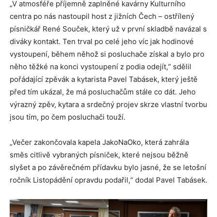
„V atmosféře příjemně zaplněné kavárny Kulturního
centra po nás nastoupil host z jižních Čech – ostřílený
písničkář René Souček, který už v první skladbě navázal s
diváky kontakt. Ten trval po celé jeho víc jak hodinové
vystoupení, během něhož si posluchače získal a bylo pro
něho těžké na konci vystoupení z podia odejít,“ sdělil
pořádající zpěvák a kytarista Pavel Tabásek, který ještě
před tím ukázal, že má posluchačům stále co dát. Jeho
výrazný zpěv, kytara a srdečný projev skrze vlastní tvorbu
jsou tím, po čem posluchači touží.
„Večer zakončovala kapela JakoNaOko, která zahrála
směs citlivě vybraných písniček, které nejsou běžně
slyšet a po závěrečném přídavku bylo jasné, že se letošní
ročník Listopádění opravdu podařil,“ dodal Pavel Tabásek.