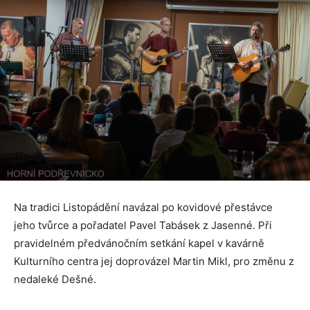
Na tradici Listopádění navázal po kovidové přestávce
jeho tvůrce a pořadatel Pavel Tabásek z Jasenné. Při
pravidelném předvánočním setkání kapel v kavárně
Kulturního centra jej doprovázel Martin Mikl, pro změnu z
nedaleké Dešné.