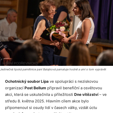
Jedinečná lipská pamětnice paní Balajková pamatuje hodně a umí o tom vyprávět
Ochotnický soubor Lípa
ve spolupráci s neziskovou
organizací
Post Bellum
připravil benefiční a osvětovou
akci, která se uskutečnila u příležitosti
Dne vítězství
– ve
středu 8. května 2025. Hlavním cílem akce bylo
připomenout si osudy lidí v časech války, vzdát úctu