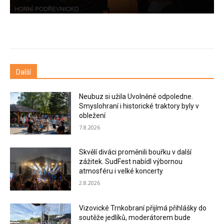
Další
Neubuz si užila Uvolněné odpoledne.
Smyslohraní i historické traktory byly v
obležení
7.8.2026
Skvělí diváci proměnili bouřku v další
zážitek. SudFest nabídl výbornou
atmosféru i velké koncerty
2.8.2026
Vizovické Trnkobraní přijímá přihlášky do
soutěže jedlíků, moderátorem bude